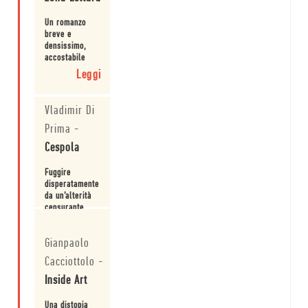
Un romanzo
breve e
densissimo,
accostabile
per molti versi
Leggi
a 1984 e a
Fahrenheit
451.
Vladimir Di
Prima
-
Cespola
Fuggire
disperatamente
da un’alterità
censurante,
opporvi
Leggi
resistenza e
Gianpaolo
rimanerne
amputati per
Cacciottolo
-
contrappasso
oppure
Inside Art
assecondarla
e farsi
Una distopia