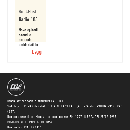
fortissima
Leggi
simbologia. I
BookBlister
-
tempi sono
maturi per
Radio 105
entrare
nell’universo
Nove episodi
distopico di
oscuri e
una geniale
paranoici
scrittrice.
ambientati in
un mondo
Leggi
distopico che
ci mostrano il
bisogno di
produrre arte
e la
maledizione
che impedisce
di farlo.
Denominazione sociale: MINIMUM FAX S.R.L.
Sede legale: ROMA (RM) VIALE DELLA BELLA VILLA, 1 (ALTEZZA VIA CASILINA 939) - CAP
00172
Numero e sede di iscrizione al registro imprese: RM-1997-155274 DEL 25/02/1997 /
REGISTRO DELLE IMPRESE DI ROMA
Numero Rea: RM - 864029