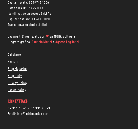
Codice fiscale: 05197951006
Partita IVA 05197951006
Identificativo univoco: USAL8PV
Capitale sociale: 10.400 EURO
Trasparenza su aiuti pubblici
Copyright © realizzato con
❤
da
MONK Software
Progetto grafico:
Patrizio Marini
e
Agnese Pagliarini
Chi siamo
Negozio
Blog Magazine
Blog Daily
Privacy Policy
Cookie Policy
CONTATTACI:
06 333.65.45
•
06 333.65.53
Email:
info@minimumfax.com