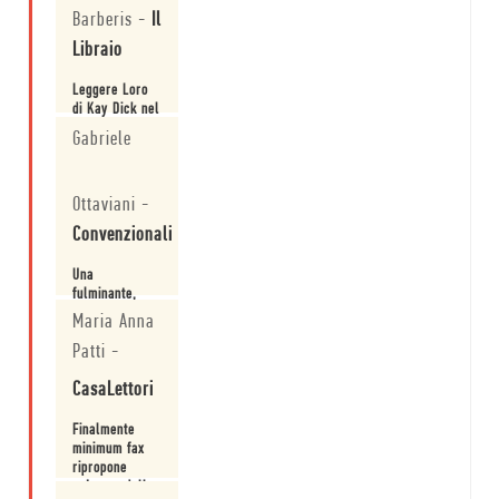
specifico
Barberis
-
Il
senza essere
prevedibile e
Libraio
silenziosamente
brutale.
Leggere Loro
di Kay Dick nel
2022, a circa
Gabriele
cinquant’anni
dalla
Leggi
pubblicazione
Ottaviani
-
significa
interrogarsi
Convenzionali
nuovamente
sulla funzione
Una
dell’arte nella
fulminante,
contemporaneità,
inquietante e
e magari
Maria Anna
drammaticamente
prospettarsi
Patti
-
veridica e
una risposta
Leggi
preconizzatrice
tutt’a...
CasaLettori
opera di genio.
Finalmente
minimum fax
ripropone
un’opera dalla