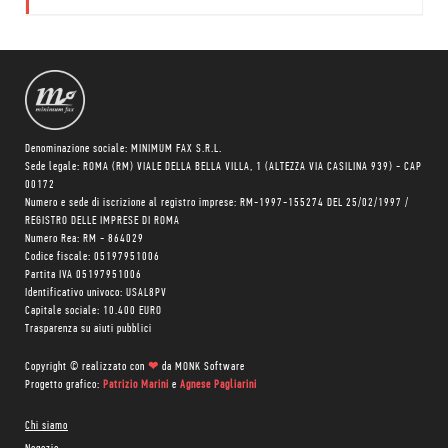
Denominazione sociale: MINIMUM FAX S.R.L.
Sede legale: ROMA (RM) VIALE DELLA BELLA VILLA, 1 (ALTEZZA VIA CASILINA 939) - CAP
00172
Numero e sede di iscrizione al registro imprese: RM-1997-155274 DEL 25/02/1997 /
REGISTRO DELLE IMPRESE DI ROMA
Numero Rea: RM - 864029
Codice fiscale: 05197951006
Partita IVA 05197951006
Identificativo univoco: USAL8PV
Capitale sociale: 10.400 EURO
Trasparenza su aiuti pubblici
Copyright © realizzato con
❤
da
MONK Software
Progetto grafico:
Patrizio Marini
e
Agnese Pagliarini
Chi siamo