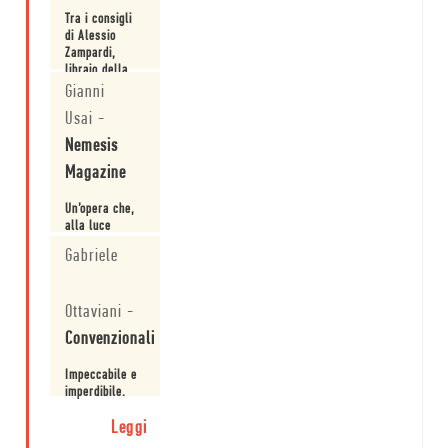
Tra i consigli
di Alessio
Zampardi,
libraio della
libreria Il
Gianni
Leggi
Mattone di
Usai
-
Roma
Nemesis
Magazine
Un’opera che,
alla luce
dell’odierno
Gabriele
contesto
sociopolitico,
Leggi
appare ancora
Ottaviani
-
attuale e
preziosa.
Convenzionali
Impeccabile e
imperdibile.
Leggi