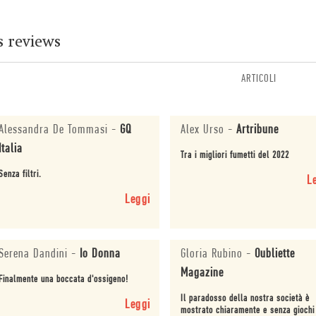
s reviews
ARTICOLI
Alessandra De Tommasi
-
GQ
Alex Urso
-
Artribune
Italia
Tra i migliori fumetti del 2022
Senza filtri.
L
Leggi
Serena Dandini
-
Io Donna
Gloria Rubino
-
Oubliette
Magazine
Finalmente una boccata d'ossigeno!
Il paradosso della nostra società è
Leggi
mostrato chiaramente e senza giochi