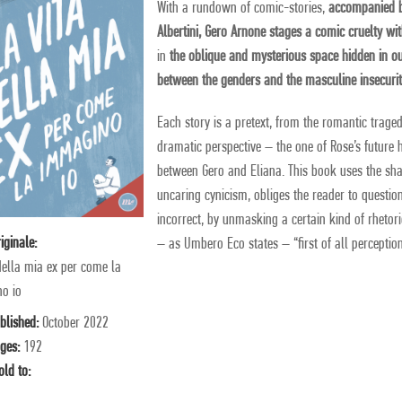
With a rundown of comic-stories,
accompanied by
Albertini, Gero Arnone stages a comic cruelty wi
in
the oblique and mysterious space hidden in ou
between the genders and the masculine insecurit
Each story is a pretext, from the romantic trage
dramatic perspective – the one of Rose’s future 
between Gero and Eliana. This book uses the s
uncaring cynicism, obliges the reader to questio
incorrect, by unmasking a certain kind of rhetor
riginale:
– as Umbero Eco states – “first of all perception 
della mia ex per come la
o io
blished:
October 2022
ges:
192
old to: