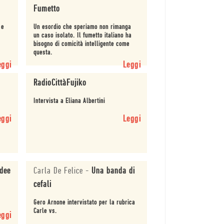
Fumetto
 e
Un esordio che speriamo non rimanga
un caso isolato. Il fumetto italiano ha
bisogno di comicità intelligente come
questa.
 da
eggi
Leggi
RadioCittàFujiko
Intervista a Eliana Albertini
eggi
Leggi
dee
Carla De Felice
-
Una banda di
cefali
Gero Arnone intervistato per la rubrica
Carle vs.
eggi