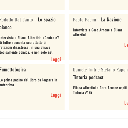
Rodolfo Dal Canto
-
Lo spazio
Paolo Pacini
-
La Nazione
bianco
Intervista a Gero Arnone e Eliana
Albertini
Intervista a Eliana Albertini: «Dentro c’è
di tutto: racconta soprattutto di
L
relazioni disastrose, in una chiave
decisamente comica, e non solo nel
contesto presente».
Leggi
Fumettologica
Daniele Tinti e Stefano Rapo
Tintoria podcast
Le prime pagine del libro da leggere in
anteprima
Eliana Albertini e Gero Arnone ospiti
Tintoria #135
Leggi
L