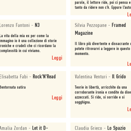
parole, il lettore ride, poi ci pensa e
tanto da ridere non c’è. Eppure l’aut
spinge sulla tragedia producendo ne
L
lettore...
Lorenzo Fantoni
-
N3
Silvia Pezzopane
-
Framed
Magazine
La vita della mia ex per come la
immagino io è una collezione di storie
Il libro più divertente e dissacrante
ironiche e crudeli che ci ricordano la
potete ritrovarvi a leggere in questo
complessità in cui viviamo.
momento.
Leggi
L
Elisabetta Fabi
-
Rock'N'Read
Valentina Venturi
-
Il Grido
Bentornata satira
Teorie in libertà, arricchite da una
corroborante ironia e condite da dise
Leggi
azzeccati. Si ride, si sorride e si
sogghigna.
L
Amalia Zordan
-
Let it D-
Claudia Grieco
-
Lo Spazio