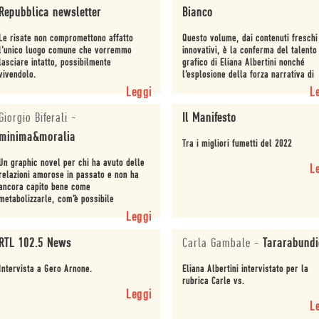
Repubblica newsletter
Bianco
Le risate non compromettono affatto
Questo volume, dai contenuti freschi
l’unico luogo comune che vorremmo
innovativi, è la conferma del talento
lasciare intatto, possibilmente
grafico di Eliana Albertini nonché
vivendolo.
l’esplosione della forza narrativa di
Gero Arnone, sicuramente un autore
Leggi
L
tenere d’occ...
Giorgio Biferali
-
Il Manifesto
minima&moralia
Tra i migliori fumetti del 2022
Un graphic novel per chi ha avuto delle
L
relazioni amorose in passato e non ha
ancora capito bene come
metabolizzarle, com’è possibile
convivere con quei ricordi, con tutto
Leggi
quel passato che ogni tanto ...
RTL 102.5 News
Carla Gambale
-
Tararabundi
Intervista a Gero Arnone.
Eliana Albertini intervistato per la
rubrica Carle vs.
Leggi
L