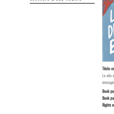
Titolo o
La vita 
immagin
Book pu
Book pa
Rights s