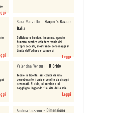
ore
l
eggi
Sara Marzullo
-
Harper's Bazaar
Italia
 che
Delizioso e ironico, insomma, questo
fumetto sembra chiedere venia dei
propri peccati, mostrando personaggi al
limite dell’odioso e cameo di
eggi
veneratissimi giornalisti che molte di
Leggi
noi, me compresa, vo...
Valentina Venturi
-
Il Grido
Teorie in libertà, arricchite da una
gni
corroborante ironia e condite da disegni
azzeccati. Si ride, si sorride e si
sogghigna leggendo “La vita della mia
ex per come la immagino io“, rimanendo
eggi
Leggi
a volte s...
Andrea Cozzoni
-
Dimensione