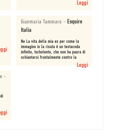
Leggi
Gianmaria Tammaro
-
Esquire
Italia
Ne La vita della mia ex per come la
immagino io la risata è un testacoda
eggi
infinito, turbolento, che non ha paura di
schiantarsi frontalmente contro la
pochezza della nostra vita quotidiana e
Leggi
di prender...
ne
-
 di
eggi