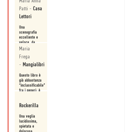
Maria Anna
Patti
-
Casa
Lettori
Una
scenografia
eccellente e
veloce, da
leggere e far
Maria
Leggi
leggere.
Frega
-
Mangialibri
Questo libro è
già abbastanza
“inclassificabile”
fra i generi: è
fiction ma
Leggi
presenta
Rockerilla
chiare
evidenze
storiche e
Una veglia
biografiche, è
lucidissima,
scritto in
spietata e
forma di
dolorosa.