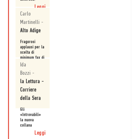
dialogo ma non
Leggi
è esatto come
Carlo
una
drammaturgia,
Martinelli
-
possie...
Alto Adige
Fragorosi
applausi per la
scelta di
minimum fax di
proporre una
Ida
Leggi
collana -
Bozzi
-
"introvabili" -
dedicata a
la Lettura -
testi fuori
Corriere
catalogo o non
più reperibili
della Sera
in libreria.
Gli
«Introvabili»
la nuova
collana
minimum
Leggi
ideata da Luca