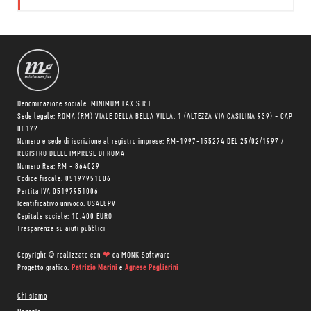
Briasco e
curata da
Alfredo
Lavarini.
Denominazione sociale: MINIMUM FAX S.R.L.
Sede legale: ROMA (RM) VIALE DELLA BELLA VILLA, 1 (ALTEZZA VIA CASILINA 939) - CAP
00172
Numero e sede di iscrizione al registro imprese: RM-1997-155274 DEL 25/02/1997 /
REGISTRO DELLE IMPRESE DI ROMA
Numero Rea: RM - 864029
Codice fiscale: 05197951006
Partita IVA 05197951006
Identificativo univoco: USAL8PV
Capitale sociale: 10.400 EURO
Trasparenza su aiuti pubblici
Copyright © realizzato con
❤
da
MONK Software
Progetto grafico:
Patrizio Marini
e
Agnese Pagliarini
Chi siamo