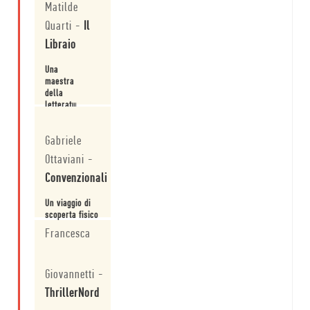
capacità
Matilde
una scrittrice
incantatoria.
che scrisse
Quarti
-
Il
con gli occhi e
fotografò
Libraio
Leggi
parole di
grande
Una
umanità.
maestra
della
letteratura
americana,
Leggi
che ha
Gabriele
sempre
mantenuto
Ottaviani
-
un
riserbo
Convenzionali
gentile.
Un viaggio di
scoperta fisico
e spirituale
Francesca
avvincente e
trascinante.
Leggi
Giovannetti
-
ThrillerNord