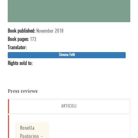
Book published:
November 2018
Book pages:
172
Translator:
Simona Fefè
Rights sold to:
Press reviews
ARTICOLI
Rosella
Postorino
-