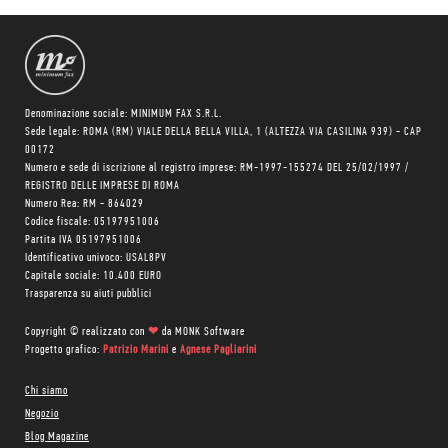
che non esiste
più.
Denominazione sociale: MINIMUM FAX S.R.L.
Sede legale: ROMA (RM) VIALE DELLA BELLA VILLA, 1 (ALTEZZA VIA CASILINA 939) - CAP
00172
Numero e sede di iscrizione al registro imprese: RM-1997-155274 DEL 25/02/1997 /
REGISTRO DELLE IMPRESE DI ROMA
Numero Rea: RM - 864029
Codice fiscale: 05197951006
Partita IVA 05197951006
Identificativo univoco: USAL8PV
Capitale sociale: 10.400 EURO
Trasparenza su aiuti pubblici
Copyright © realizzato con
❤
da
MONK Software
Progetto grafico:
Patrizio Marini
e
Agnese Pagliarini
Chi siamo
Negozio
Blog Magazine