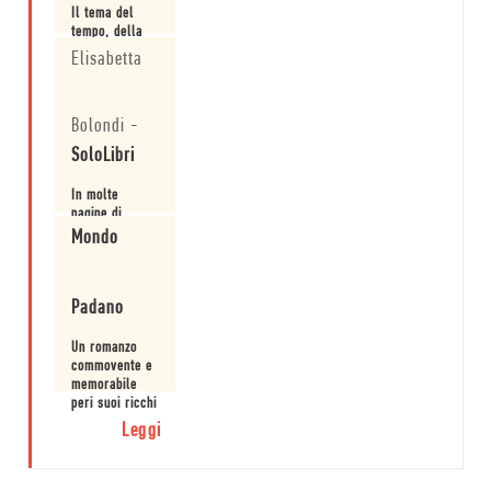
Il tema del
tempo, della
sua percezione
Elisabetta
e del suo
significato,
Leggi
pervade
Bolondi
-
l’intero
romanzo.
SoloLibri
In molte
pagine di
questo breve,
Mondo
ma
intensissimo
Leggi
romanzo viene
Padano
da pensare a
Faulkner, per
il senso di
Un romanzo
attesa di
commovente e
qualcosa di
memorabile
incombente e
peri suoi ricchi
tragico.
dialoghi, in cui
Leggi
si respirato
spirito di
un'America