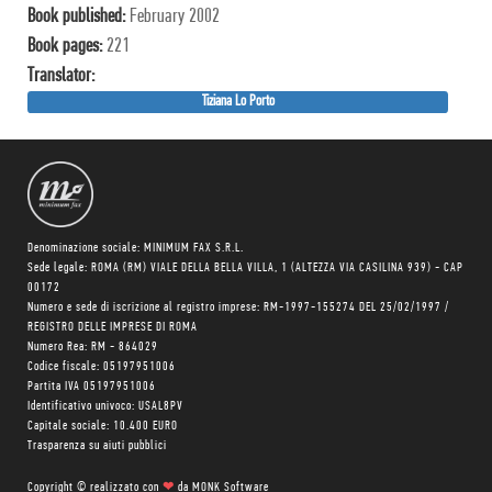
Book published:
February 2002
Book pages:
221
Translator:
Tiziana Lo Porto
Denominazione sociale: MINIMUM FAX S.R.L.
Sede legale: ROMA (RM) VIALE DELLA BELLA VILLA, 1 (ALTEZZA VIA CASILINA 939) - CAP
00172
Numero e sede di iscrizione al registro imprese: RM-1997-155274 DEL 25/02/1997 /
REGISTRO DELLE IMPRESE DI ROMA
Numero Rea: RM - 864029
Codice fiscale: 05197951006
Partita IVA 05197951006
Identificativo univoco: USAL8PV
Capitale sociale: 10.400 EURO
Trasparenza su aiuti pubblici
Copyright © realizzato con
❤
da
MONK Software