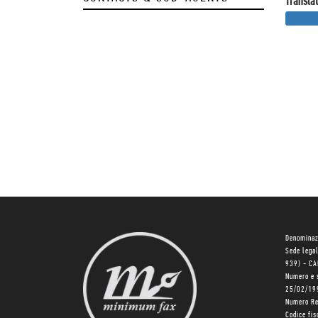
Translat
Denominaz
Sede lega
939) - C
Numero e 
25/02/19
Numero R
Codice fi