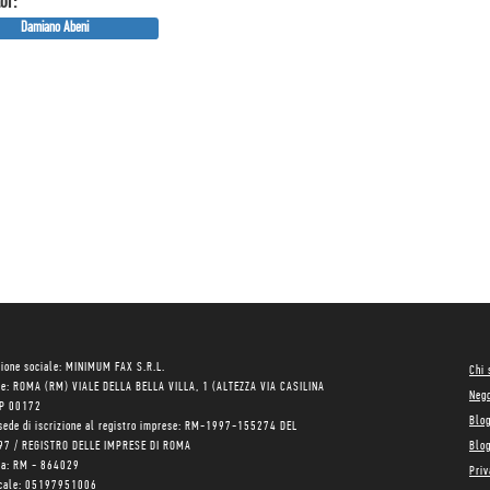
or:
Damiano Abeni
ione sociale: MINIMUM FAX S.R.L.
Chi
le: ROMA (RM) VIALE DELLA BELLA VILLA, 1 (ALTEZZA VIA CASILINA
Neg
AP 00172
Blo
sede di iscrizione al registro imprese: RM-1997-155274 DEL
97 / REGISTRO DELLE IMPRESE DI ROMA
Blog
ea: RM - 864029
Priv
scale: 05197951006