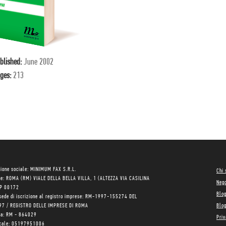
blished:
June 2002
ges:
213
ione sociale: MINIMUM FAX S.R.L.
Chi
le: ROMA (RM) VIALE DELLA BELLA VILLA, 1 (ALTEZZA VIA CASILINA
Neg
AP 00172
Blo
sede di iscrizione al registro imprese: RM-1997-155274 DEL
97 / REGISTRO DELLE IMPRESE DI ROMA
Blog
ea: RM - 864029
Priv
scale: 05197951006