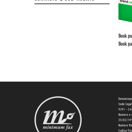
Book pu
Book pa
Denominaz
Sede lega
939) - C
Numero e 
25/02/19
Numero R
Codice fi