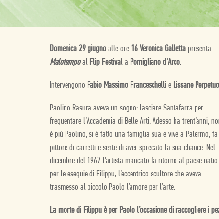
Domenica 29 giugno
alle ore
16 Veronica Galletta
presenta
Malotempo
al
Flip Festiva
l a
Pomigliano d'Arco
.
Intervengono
Fabio Massimo Franceschelli
e
Lissane Perpetuo
Paolino Rasura aveva un sogno: lasciare Santafarra per
frequentare l’Accademia di Belle Arti. Adesso ha trent’anni, no
è più Paolino, si è fatto una famiglia sua e vive a Palermo, fa 
pittore di carretti e sente di aver sprecato la sua chance. Nel
dicembre del 1967 l’artista mancato fa ritorno al paese natio
per le esequie di Filippu, l’eccentrico scultore che aveva
trasmesso al piccolo Paolo l’amore per l’arte.
La morte di Filippu è per Paolo l’occasione di raccogliere i pe