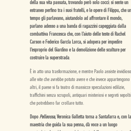
della sua vita passata, trovando però solo cocci: si sente un
estraneo perfino tra i suoi fratelli, e le opere di Filippu, che u
tempo gli parlavano, aiutandolo ad affrontare il mondo,
parlano adesso a una banda di ragazzini capeggiata dalla
combattiva Francesca che, con l’aiuto delle teste di Rachel
Carson e Federico García Lorca, si adopera per impedire
l’esproprio del Giardino e la demolizione delle sculture per
costruire la superstrada
.
È in atto una trasformazione, e mentre Paolo assiste invidios
alle vite che avrebbe potuto avere e che invece appartengono
altri, il paese si fa teatro di massicce speculazioni edilizie,
traffichini senza scrupoli, antiquari misteriosi e segreti sepolti
che potrebbero far crollare tutto.
Dopo
Pelleossa
, Veronica Galletta torna a Santafarra e, con l
maestria che guida la sua penna, dà voce a un luogo