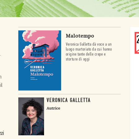
Malotempo
Veronica Galletta dà voce a un
luogo martoriato da cui hanno
.
origine tante delle crepe e
storture di oggi
n
il
VERONICA GALLETTA
Autrice
zzi