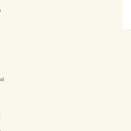
n
o
 ad
a