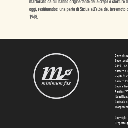
martoriato da cui hanno origine tante delle crepe e storture d
oggi, restituendoci una parte di Sicilia all’alba del terremoto 
1968
.
Denominaz
Sede lega
939) - C
Numero e 
25/02/19
Numero R
Codice fi
Partita I
Identifica
Capitale 
Trasparenz
Copyright
Progetto g