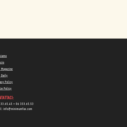
 siamo
ozio
g Magazine
 Daily
acy Policy
ie Policy
TATTACI:
333.65.45
•
06 333.65.53
il:
info@minimumfax.com