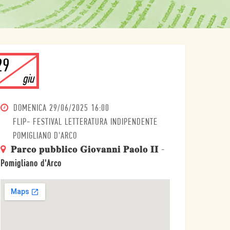
29
giu
DOMENICA
29/06/2025 16:00
FLIP- FESTIVAL LETTERATURA INDIPENDENTE
POMIGLIANO D'ARCO
𝐏𝐚𝐫𝐜𝐨 𝐩𝐮𝐛𝐛𝐥𝐢𝐜𝐨 𝐆𝐢𝐨𝐯𝐚𝐧𝐧𝐢 𝐏𝐚𝐨𝐥𝐨 𝐈𝐈
-
Pomigliano d'Arco