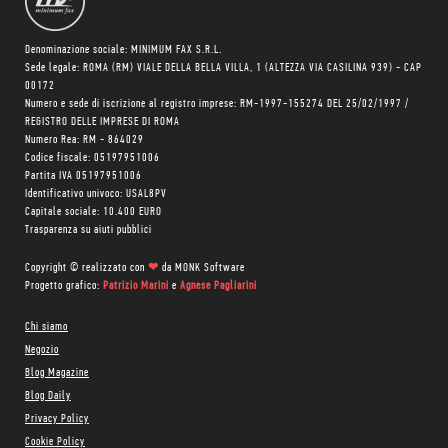
Denominazione sociale: MINIMUM FAX S.R.L.
Sede legale: ROMA (RM) VIALE DELLA BELLA VILLA, 1 (ALTEZZA VIA CASILINA 939) - CAP
00172
Numero e sede di iscrizione al registro imprese: RM-1997-155274 DEL 25/02/1997 /
REGISTRO DELLE IMPRESE DI ROMA
Numero Rea: RM - 864029
Codice fiscale: 05197951006
Partita IVA 05197951006
Identificativo univoco: USAL8PV
Capitale sociale: 10.400 EURO
Trasparenza su aiuti pubblici
Copyright © realizzato con
❤
da
MONK Software
Progetto grafico:
Patrizio Marini
e
Agnese Pagliarini
Chi siamo
Negozio
Blog Magazine
Blog Daily
Privacy Policy
Cookie Policy