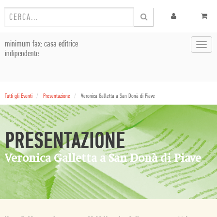
minimum fax: casa editrice
Toggl
indipendente
navig
Tutti gli Eventi
Presentazione
Veronica Galletta a San Donà di Piave
PRESENTAZIONE
Veronica Galletta a San Donà di Piave