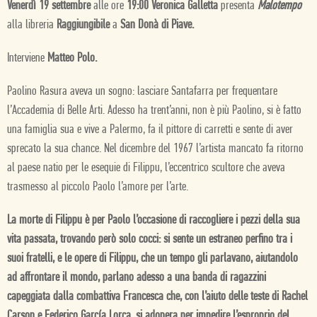
Venerdì 19 settembre
alle ore
19:00 Veronica Galletta
presenta
Malotempo
alla libreria
Raggiungibile
a
San Donà di Piave.
Interviene
Matteo Polo.
Paolino Rasura aveva un sogno: lasciare Santafarra per frequentare
l’Accademia di Belle Arti. Adesso ha trent’anni, non è più Paolino, si è fatto
una famiglia sua e vive a Palermo, fa il pittore di carretti e sente di aver
sprecato la sua chance. Nel dicembre del 1967 l’artista mancato fa ritorno
al paese natio per le esequie di Filippu, l’eccentrico scultore che aveva
trasmesso al piccolo Paolo l’amore per l’arte.
La morte di Filippu è per Paolo l’occasione di raccogliere i pezzi della sua
vita passata, trovando però solo cocci: si sente un estraneo perfino tra i
suoi fratelli, e le opere di Filippu, che un tempo gli parlavano, aiutandolo
ad affrontare il mondo, parlano adesso a una banda di ragazzini
capeggiata dalla combattiva Francesca che, con l’aiuto delle teste di Rachel
Carson e Federico García Lorca, si adopera per impedire l’esproprio del