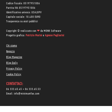
Codice fiscale: 05197951006
Partita IVA 05197951006
Identificativo univoco: USAL8PV
Capitale sociale: 10.400 EURO
Trasparenza su aiuti pubblici
Copyright © realizzato con
❤
da
MONK Software
Progetto grafico:
Patrizio Marini
e
Agnese Pagliarini
Chi siamo
Negozio
Blog Magazine
Blog Daily
Privacy Policy
Cookie Policy
CONTATTACI:
06 333.65.45
•
06 333.65.53
Email:
info@minimumfax.com