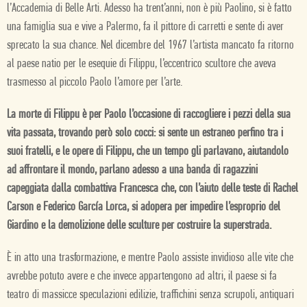
l’Accademia di Belle Arti. Adesso ha trent’anni, non è più Paolino, si è fatto
una famiglia sua e vive a Palermo, fa il pittore di carretti e sente di aver
sprecato la sua chance. Nel dicembre del 1967 l’artista mancato fa ritorno
al paese natio per le esequie di Filippu, l’eccentrico scultore che aveva
trasmesso al piccolo Paolo l’amore per l’arte.
La morte di Filippu è per Paolo l’occasione di raccogliere i pezzi della sua
vita passata, trovando però solo cocci: si sente un estraneo perfino tra i
suoi fratelli, e le opere di Filippu, che un tempo gli parlavano, aiutandolo
ad affrontare il mondo, parlano adesso a una banda di ragazzini
capeggiata dalla combattiva Francesca che, con l’aiuto delle teste di Rachel
Carson e Federico García Lorca, si adopera per impedire l’esproprio del
Giardino e la demolizione delle sculture per costruire la superstrada.
È in atto una trasformazione, e mentre Paolo assiste invidioso alle vite che
avrebbe potuto avere e che invece appartengono ad altri, il paese si fa
teatro di massicce speculazioni edilizie, traffichini senza scrupoli, antiquari