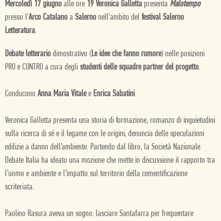
Mercoledì 17 giugno
alle ore
19 Veronica Galletta
presenta
Malotempo
presso l'
Arco Catalano
a
Salerno
nell'ambito del
festival Salerno
Letteratura
.
Debate letterario
dimostrativo (
Le idee che fanno rumore
) nelle posizioni
PRO e CONTRO a cura degli
studenti delle squadre partner del progetto
.
Conducono
Anna Maria Vitale
e
Enrica Sabatini
.
Veronica Galletta presenta una storia di formazione, romanzo di inquietudini
sulla ricerca di sé e il legame con le origini, denuncia delle speculazioni
edilizie a danno dell’ambiente. Partendo dal libro, la Società Nazionale
Debate Italia ha ideato una mozione che mette in discussione il rapporto tra
l’uomo e ambiente e l’impatto sul territorio della cementificazione
scriteriata.
Paolino Rasura aveva un sogno: lasciare Santafarra per frequentare