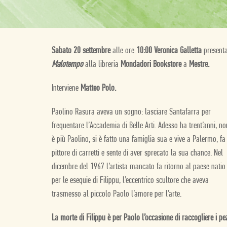
Sabato 20 settembre
alle ore
10:00 Veronica Galletta
present
Malotempo
alla libreria
Mondadori Bookstore
a
Mestre.
Interviene
Matteo Polo.
Paolino Rasura aveva un sogno: lasciare Santafarra per
frequentare l’Accademia di Belle Arti. Adesso ha trent’anni, no
è più Paolino, si è fatto una famiglia sua e vive a Palermo, fa 
pittore di carretti e sente di aver sprecato la sua chance. Nel
dicembre del 1967 l’artista mancato fa ritorno al paese natio
per le esequie di Filippu, l’eccentrico scultore che aveva
trasmesso al piccolo Paolo l’amore per l’arte.
La morte di Filippu è per Paolo l’occasione di raccogliere i pe