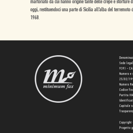
martoriato da cui hanno origine tante delle crepe e storture d
oggi, restituendoci una parte di Sicilia all’alba del terremoto 
1968
.
Denominaz
Sede lega
939) - C
Numero e 
25/02/19
Numero R
Codice fi
Partita I
Identifica
Capitale 
Trasparenz
Copyright
Progetto g