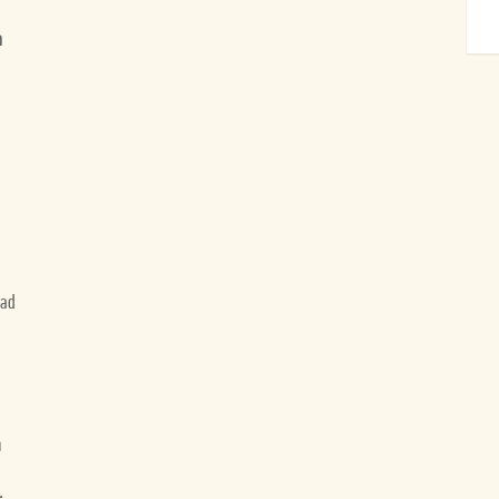
n
o
 ad
a