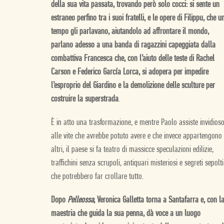
della sua vita passata, trovando però solo cocci: si sente un
estraneo perfino tra i suoi fratelli, e le opere di Filippu, che u
tempo gli parlavano, aiutandolo ad affrontare il mondo,
parlano adesso a una banda di ragazzini capeggiata dalla
combattiva Francesca che, con l’aiuto delle teste di Rachel
Carson e Federico García Lorca, si adopera per impedire
l’esproprio del Giardino e la demolizione delle sculture per
costruire la superstrada
.
È in atto una trasformazione, e mentre Paolo assiste invidios
alle vite che avrebbe potuto avere e che invece appartengono
altri, il paese si fa teatro di massicce speculazioni edilizie,
traffichini senza scrupoli, antiquari misteriosi e segreti sepolti
che potrebbero far crollare tutto.
Dopo
Pelleossa
, Veronica Galletta torna a Santafarra e, con l
maestria che guida la sua penna, dà voce a un luogo