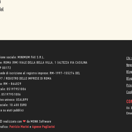
i
del
ione sociale: MINIMUM FAX S.R.L.
Chi
le: ROMA (RM) VIALE DELLA BELLA VILLA, 1 (ALTEZZA VIA CASILINA
Neg
AP 00172
Blo
sede di iscrizione al registro imprese: RM-1997-155274 DEL
97 / REGISTRO DELLE IMPRESE DI ROMA
Blog
ea: RM - 864029
Priv
scale: 05197951006
Cook
VA 05197951006
tivo univoco: USAL8PV
CON
sociale: 10.400 EURO
06 
a su aiuti pubblici
Ema
 © realizzato con
❤
da
MONK Software
rafico:
Patrizio Marini
e
Agnese Pagliarini