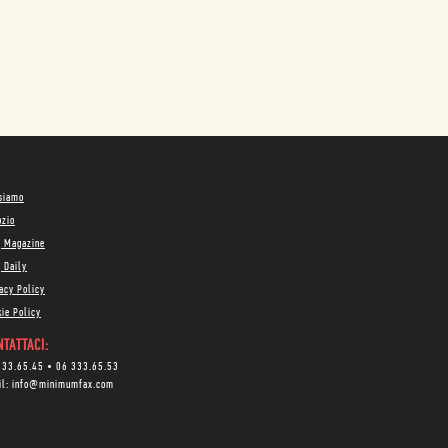
 siamo
ozio
g Magazine
 Daily
acy Policy
ie Policy
TATTACI:
333.65.45
•
06 333.65.53
il:
info@minimumfax.com