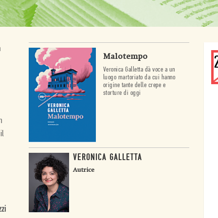
a
Malotempo
Veronica Galletta dà voce a un
luogo martoriato da cui hanno
origine tante delle crepe e
storture di oggi
n
il
VERONICA GALLETTA
Autrice
zzi