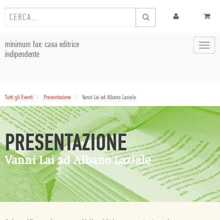
minimum fax: casa editrice
Toggl
indipendente
navig
Tutti gli Eventi
Presentazione
Vanni Lai ad Albano Laziale
PRESENTAZIONE
Vanni Lai ad Albano Laziale