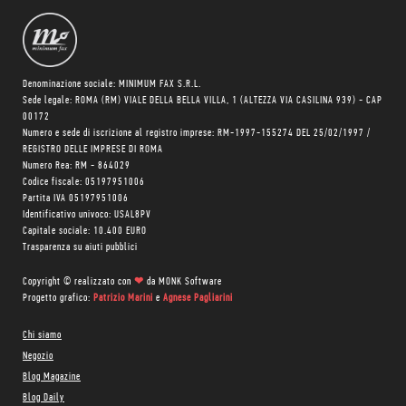
Denominazione sociale: MINIMUM FAX S.R.L.
Sede legale: ROMA (RM) VIALE DELLA BELLA VILLA, 1 (ALTEZZA VIA CASILINA 939) - CAP
00172
Numero e sede di iscrizione al registro imprese: RM-1997-155274 DEL 25/02/1997 /
REGISTRO DELLE IMPRESE DI ROMA
Numero Rea: RM - 864029
Codice fiscale: 05197951006
Partita IVA 05197951006
Identificativo univoco: USAL8PV
Capitale sociale: 10.400 EURO
Trasparenza su aiuti pubblici
Copyright © realizzato con
❤
da
MONK Software
Progetto grafico:
Patrizio Marini
e
Agnese Pagliarini
Chi siamo
Negozio
Blog Magazine
Blog Daily