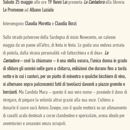
Sabato 25 maggio
alle ore
19 Vanni Lai
presenta
La Cantadora
alla libreria
Le Promesse
ad
Albano Laziale
.
Intervengono
Claudia Moretta
e
Claudia Borzi
.
Sulle strade polverose della Sardegna di inizio Novecento, un calesse
viaggia da un paese all’altro, di festa in festa. Lo guida una vedova armata
di pistola, dalla strana personalità «di fattucchiera e di dea».
La
Cantadora
– così la chiamano – è una stella oscura, l’unica donna in grado
di sfidare gli uomini nelle gare a chitarra, esibizioni che durano fino a tarda
notte e in cui i cantori, per un piatto di minestra e qualche bicchiere di vino,
si alternano sopra palcoscenici fatti di tavolacci davanti a piazze gremite e
bercianti
. Ma Candida Mara – questo il suo vero nome – possiede il dono di
stregare, di piegare la volontà altrui grazie alla sua voce. L’ultimo a
donarle il cuore sarà Antoni Zusepe, con il quale metterà su un allevamento
di cavalli arabi destinati a corse clandestine e spericolate, arena ideale per
avventurieri e assassini senza scrupoli.