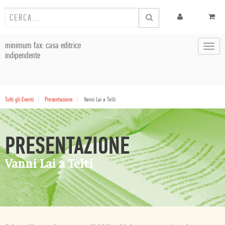
minimum fax: casa editrice
Toggl
indipendente
navig
Tutti gli Eventi
Presentazione
Vanni Lai a Telti
PRESENTAZIONE
Vanni Lai a Telti