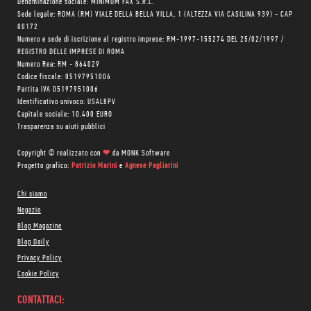
Denominazione sociale: MINIMUM FAX S.R.L.
Sede legale: ROMA (RM) VIALE DELLA BELLA VILLA, 1 (ALTEZZA VIA CASILINA 939) - CAP
00172
Numero e sede di iscrizione al registro imprese: RM-1997-155274 DEL 25/02/1997 /
REGISTRO DELLE IMPRESE DI ROMA
Numero Rea: RM - 864029
Codice fiscale: 05197951006
Partita IVA 05197951006
Identificativo univoco: USAL8PV
Capitale sociale: 10.400 EURO
Trasparenza su aiuti pubblici
Copyright © realizzato con
❤
da
MONK Software
Progetto grafico:
Patrizio Marini
e
Agnese Pagliarini
Chi siamo
Negozio
Blog Magazine
Blog Daily
Privacy Policy
Cookie Policy
CONTATTACI: