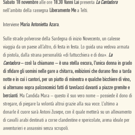
Sabato 18 novembre
alle ore
18.30 Vanni Lai
presenta
La Cantadora
nell'ambito della rassegna
Liberamente Me
a Telti.
Interviene
Maria Antonietta Azara
.
Sulle strade polverose della Sardegna di inizio Novecento, un calesse
viaggia da un paese all’altro, di festa in festa. Lo guida una vedova armata
di pistola, dalla strana personalità «di fattucchiera e di dea».
La
Cantadora
– così la chiamano – è una stella oscura, l’unica donna in grado
di sfidare gli uomini nelle gare a chitarra, esibizioni che durano fino a tarda
notte e in cui i cantori, per un piatto di minestra e qualche bicchiere di vino,
si alternano sopra palcoscenici fatti di tavolacci davanti a piazze gremite e
bercianti
. Ma Candida Mara – questo il suo vero nome – possiede il dono di
stregare, di piegare la volontà altrui grazie alla sua voce. L’ultimo a
donarle il cuore sarà Antoni Zusepe, con il quale metterà su un allevamento
di cavalli arabi destinati a corse clandestine e spericolate, arena ideale per
avventurieri e assassini senza scrupoli.