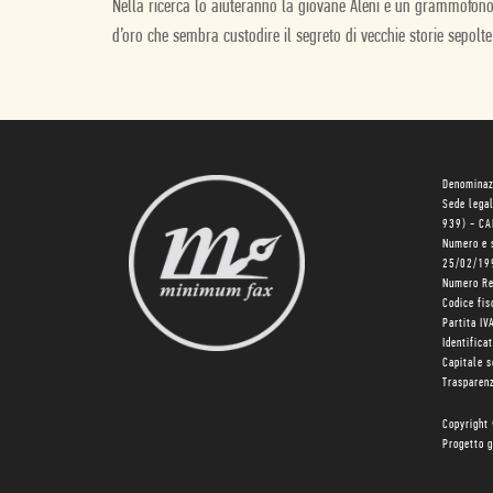
Nella ricerca lo aiuteranno la giovane Aleni e un grammofon
d’oro che sembra custodire il segreto di vecchie storie sepolte
Denominaz
Sede lega
939) - C
Numero e 
25/02/19
Numero R
Codice fi
Partita I
Identifica
Capitale 
Trasparenz
Copyright
Progetto g