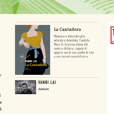
La Cantadora
.
Manesca e attaccabrighe,
adorata e detestata, Candida
Mara fu la prima donna del
canto a chitarra, capace di
opporsi con le sue scelte di vita
a una società maschilista e
retriva.
a
VANNI LAI
Autore
i
 e
i