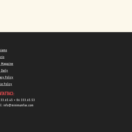
 siamo
ozio
g Magazine
 Daily
acy Policy
ie Policy
TATTACI:
333.65.45
•
06 333.65.53
il:
info@minimumfax.com