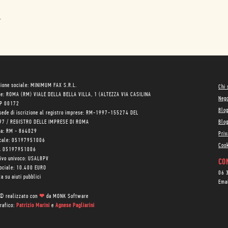
o
.
ione sociale: MINIMUM FAX S.R.L.
Chi
le: ROMA (RM) VIALE DELLA BELLA VILLA, 1 (ALTEZZA VIA CASILINA
Neg
AP 00172
Blo
sede di iscrizione al registro imprese: RM-1997-155274 DEL
97 / REGISTRO DELLE IMPRESE DI ROMA
Blog
ea: RM - 864029
Priv
scale: 05197951006
Cook
VA 05197951006
tivo univoco: USAL8PV
CON
sociale: 10.400 EURO
06 
a su aiuti pubblici
Ema
 © realizzato con
❤
da
MONK Software
rafico:
Patrizio Marini
e
Agnese Pagliarini