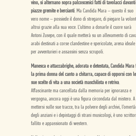
vino, si alternano sopra palcoscenici fatti di tavolacci davanti
piazze gremite e bercianti
. Ma Candida Mara – questo il suo
vero nome – possiede il dono di stregare, di piegare la volon
altrui grazie alla sua voce. L’ultimo a donarle il cuore sarà
Antoni Zusepe, con il quale metterà su un allevamento di cava
arabi destinati a corse clandestine e spericolate, arena ideale
per avventurieri e assassini senza scrupoli.
Manesca e attaccabrighe, adorata e detestata, Candida Mara 
la prima donna del canto a chitarra, capace di opporsi con le
sue scelte di vita a una società maschilista e retriva
.
Affascinante ma cancellata dalla memoria per ignoranza e
vergogna, ancora oggi è una figura circondata dal mistero. A
mettersi sulle sue tracce, tra la polvere degli archivi, l’omertà
degli anziani e i depistaggi di strani musicologi, è uno scritto
fallito e appassionato di western.