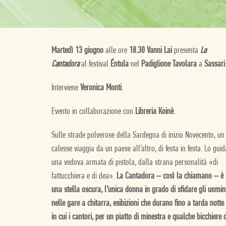
Martedì 13 giugno
alle ore
18.30 Vanni Lai
presenta
La
Cantadora
al festival
Éntula
nel
Padiglione Tavolara
a
Sassari
Interviene
Veronica Monti
.
Evento in collaborazione con
Libreria Koinè
.
Sulle strade polverose della Sardegna di inizio Novecento, un
calesse viaggia da un paese all’altro, di festa in festa. Lo guid
una vedova armata di pistola, dalla strana personalità «di
fattucchiera e di dea».
La Cantadora – così la chiamano – è
una stella oscura, l’unica donna in grado di sfidare gli uomin
nelle gare a chitarra, esibizioni che durano fino a tarda notte
in cui i cantori, per un piatto di minestra e qualche bicchiere d