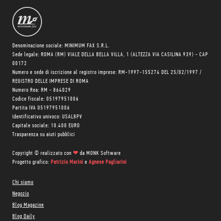
Denominazione sociale: MINIMUM FAX S.R.L.
Sede legale: ROMA (RM) VIALE DELLA BELLA VILLA, 1 (ALTEZZA VIA CASILINA 939) - CAP
00172
Numero e sede di iscrizione al registro imprese: RM-1997-155274 DEL 25/02/1997 /
REGISTRO DELLE IMPRESE DI ROMA
Numero Rea: RM - 864029
Codice fiscale: 05197951006
Partita IVA 05197951006
Identificativo univoco: USAL8PV
Capitale sociale: 10.400 EURO
Trasparenza su aiuti pubblici
Copyright © realizzato con
❤
da
MONK Software
Progetto grafico:
Patrizio Marini
e
Agnese Pagliarini
Chi siamo
Negozio
Blog Magazine
Blog Daily