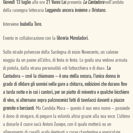
Giovedì 13 luglio
alle ore
21 Vanni Lai
presenta
La Cantadora
nell'ambito
della rassegna letteraria
Leggendo ancora insieme
a
Oristano.
Interviene
Isabella Tore.
Evento in collaborazione con la
libreria Mondadori.
Sulle strade polverose della Sardegna di inizio Novecento, un calesse
viaggia da un paese all’altro, di festa in festa. Lo guida una vedova armata
di pistola, dalla strana personalità «di fattucchiera e di dea».
La
Cantadora – così la chiamano – è una stella oscura, l’unica donna in
grado di sfidare gli uomini nelle gare a chitarra, esibizioni che durano fino
a tarda notte e in cui i cantori, per un piatto di minestra e qualche bicchiere
di vino, si alternano sopra palcoscenici fatti di tavolacci davanti a piazze
gremite e bercianti
. Ma Candida Mara – questo il suo vero nome – possiede
il dono di stregare, di piegare la volontà altrui grazie alla sua voce. L’ultimo
a donarle il cuore sarà Antoni Zusepe, con il quale metterà su un
allevamento di cavalli arabi destinati a corse clandestine e spericolate,