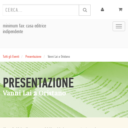
minimum fax: casa editrice
Toggl
indipendente
navig
Tutti gli Eventi
Presentazione
Vanni Lai a Oristano
PRESENTAZIONE
Vanni Lai a Oristano