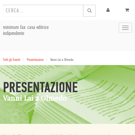
minimum fax: casa editrice
Toggl
indipendente
navig
Tutti gli Eventi
Presentazione
Vanni Lai a Olmedo
PRESENTAZIONE
Vanni Lai a Olmedo