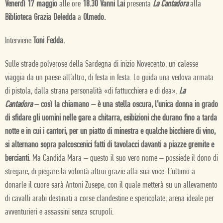
Venerdì 17 maggio
alle ore
18.30 Vanni Lai
presenta
La Cantadora
alla
Biblioteca Grazia Deledda
a
Olmedo.
Interviene
Toni Fedda.
Sulle strade polverose della Sardegna di inizio Novecento, un calesse
viaggia da un paese all’altro, di festa in festa. Lo guida una vedova armata
di pistola, dalla strana personalità «di fattucchiera e di dea».
La
Cantadora
– così la chiamano – è una stella oscura, l’unica donna in grado
di sfidare gli uomini nelle gare a chitarra, esibizioni che durano fino a tarda
notte e in cui i cantori, per un piatto di minestra e qualche bicchiere di vino,
si alternano sopra palcoscenici fatti di tavolacci davanti a piazze gremite e
bercianti
. Ma Candida Mara – questo il suo vero nome – possiede il dono di
stregare, di piegare la volontà altrui grazie alla sua voce. L’ultimo a
donarle il cuore sarà Antoni Zusepe, con il quale metterà su un allevamento
di cavalli arabi destinati a corse clandestine e spericolate, arena ideale per
avventurieri e assassini senza scrupoli.