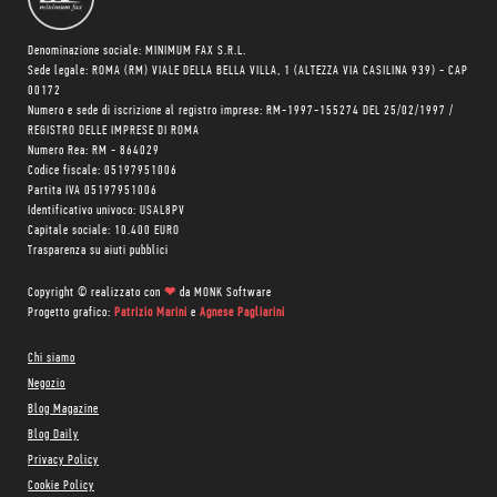
Denominazione sociale: MINIMUM FAX S.R.L.
Sede legale: ROMA (RM) VIALE DELLA BELLA VILLA, 1 (ALTEZZA VIA CASILINA 939) - CAP
00172
Numero e sede di iscrizione al registro imprese: RM-1997-155274 DEL 25/02/1997 /
REGISTRO DELLE IMPRESE DI ROMA
Numero Rea: RM - 864029
Codice fiscale: 05197951006
Partita IVA 05197951006
Identificativo univoco: USAL8PV
Capitale sociale: 10.400 EURO
Trasparenza su aiuti pubblici
Copyright © realizzato con
❤
da
MONK Software
Progetto grafico:
Patrizio Marini
e
Agnese Pagliarini
Chi siamo
Negozio
Blog Magazine
Blog Daily
Privacy Policy
Cookie Policy