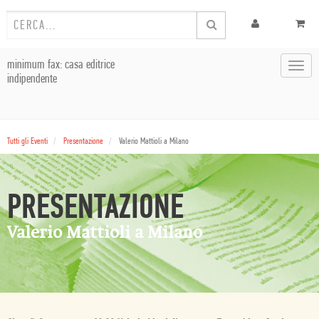
minimum fax: casa editrice
Toggl
indipendente
navig
Tutti gli Eventi
Presentazione
Valerio Mattioli a Milano
PRESENTAZIONE
Valerio Mattioli a Milano