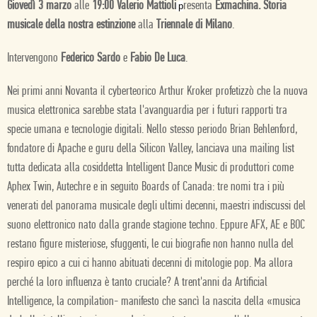
Giovedì 3 marzo
alle
19:00
Valerio Mattioli
resenta
Exmachina. Storia
p
musicale della nostra estinzione
alla
Triennale di Milano
.
Intervengono
Federico Sardo
e
Fabio De Luca
.
Nei primi anni Novanta il cyberteorico Arthur Kroker profetizzò che la nuova
musica elettronica sarebbe stata l'avanguardia per i futuri rapporti tra
specie umana e tecnologie digitali. Nello stesso periodo Brian Behlenford,
fondatore di Apache e guru della Silicon Valley, lanciava una mailing list
tutta dedicata alla cosiddetta Intelligent Dance Music di produttori come
Aphex Twin, Autechre e in seguito Boards of Canada: tre nomi tra i più
venerati del panorama musicale degli ultimi decenni, maestri indiscussi del
suono elettronico nato dalla grande stagione techno. Eppure AFX, AE e BOC
restano figure misteriose, sfuggenti, le cui biografie non hanno nulla del
respiro epico a cui ci hanno abituati decenni di mitologie pop. Ma allora
perché la loro influenza è tanto cruciale? A trent'anni da Artificial
Intelligence, la compilation- manifesto che sancì la nascita della «musica