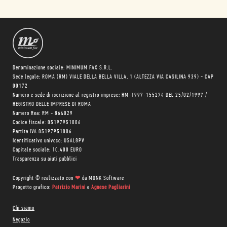
Denominazione sociale: MINIMUM FAX S.R.L.
Sede legale: ROMA (RM) VIALE DELLA BELLA VILLA, 1 (ALTEZZA VIA CASILINA 939) - CAP
00172
Numero e sede di iscrizione al registro imprese: RM-1997-155274 DEL 25/02/1997 /
REGISTRO DELLE IMPRESE DI ROMA
Numero Rea: RM - 864029
Codice fiscale: 05197951006
Partita IVA 05197951006
Identificativo univoco: USAL8PV
Capitale sociale: 10.400 EURO
Trasparenza su aiuti pubblici
Copyright © realizzato con
❤
da
MONK Software
Progetto grafico:
Patrizio Marini
e
Agnese Pagliarini
Chi siamo
Negozio