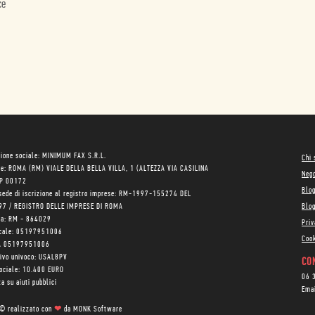
ce
ione sociale: MINIMUM FAX S.R.L.
Chi
le: ROMA (RM) VIALE DELLA BELLA VILLA, 1 (ALTEZZA VIA CASILINA
Neg
AP 00172
Blo
sede di iscrizione al registro imprese: RM-1997-155274 DEL
97 / REGISTRO DELLE IMPRESE DI ROMA
Blog
ea: RM - 864029
Priv
scale: 05197951006
Cook
VA 05197951006
tivo univoco: USAL8PV
CON
sociale: 10.400 EURO
06 
a su aiuti pubblici
Ema
 © realizzato con
❤
da
MONK Software