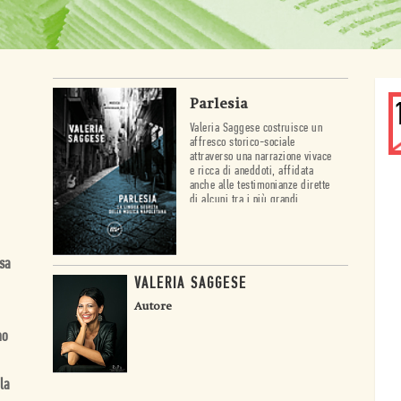
Parlesia
Valeria Saggese costruisce un
affresco storico-sociale
attraverso una narrazione vivace
e ricca di aneddoti, affidata
anche alle testimonianze dirette
di alcuni tra i più grandi
protagonisti della musica
napoletana.
isa
VALERIA SAGGESE
Autore
no
 la