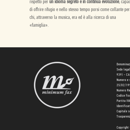
rispetto per
un idioma segreto e in continua evoluzione
, capa
di offrire rifugio e nello stesso tempo porsi come collante per
chi, attraverso la musica, era ed è alla ricerca di una
«famiglia».
Denominaz
Sede lega
939) - C
Numero e 
25/02/19
Numero R
Codice fi
Partita I
Identifica
Capitale 
Trasparenz
Copyright