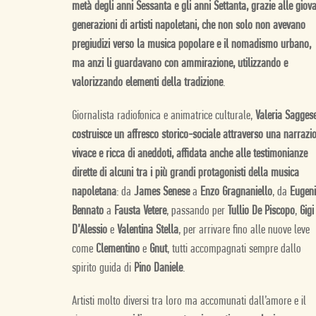
metà degli anni Sessanta e gli anni Settanta, grazie alle giov
generazioni di artisti napoletani, che non solo non avevano
pregiudizi verso la musica popolare e il nomadismo urbano,
ma anzi li guardavano con ammirazione, utilizzando e
valorizzando elementi della tradizione
.
Giornalista radiofonica e animatrice culturale,
Valeria Sagges
costruisce un affresco storico-sociale attraverso una narrazi
vivace e ricca di aneddoti, affidata anche alle testimonianze
dirette di alcuni tra i più grandi protagonisti della musica
napoletana
: da
James Senese
a
Enzo Gragnaniello
, da
Eugen
Bennato
a
Fausta Vetere
, passando per
Tullio De Piscopo
,
Gigi
D’Alessio
e
Valentina Stella
, per arrivare fino alle nuove leve
come
Clementino
e
Gnut
, tutti accompagnati sempre dallo
spirito guida di
Pino Daniele
.
Artisti molto diversi tra loro ma accomunati dall’amore e il