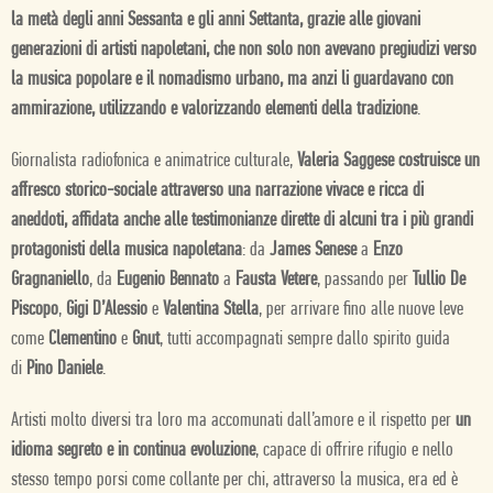
la metà degli anni Sessanta e gli anni Settanta, grazie alle giovani
generazioni di artisti napoletani, che non solo non avevano pregiudizi verso
la musica popolare e il nomadismo urbano, ma anzi li guardavano con
ammirazione, utilizzando e valorizzando elementi della tradizione
.
Giornalista radiofonica e animatrice culturale,
Valeria Saggese costruisce un
affresco storico-sociale attraverso una narrazione vivace e ricca di
aneddoti, affidata anche alle testimonianze dirette di alcuni tra i più grandi
protagonisti della musica napoletana
: da
James Senese
a
Enzo
Gragnaniello
, da
Eugenio Bennato
a
Fausta Vetere
, passando per
Tullio De
Piscopo
,
Gigi D’Alessio
e
Valentina Stella
, per arrivare fino alle nuove leve
come
Clementino
e
Gnut
, tutti accompagnati sempre dallo spirito guida
di
Pino Daniele
.
Artisti molto diversi tra loro ma accomunati dall’amore e il rispetto per
un
idioma segreto e in continua evoluzione
, capace di offrire rifugio e nello
stesso tempo porsi come collante per chi, attraverso la musica, era ed è