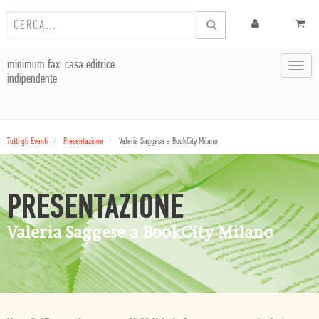
minimum fax: casa editrice
Toggl
indipendente
navig
Tutti gli Eventi
Presentazione
Valeria Saggese a BookCity Milano
PRESENTAZIONE
Valeria Saggese a BookCity Milano