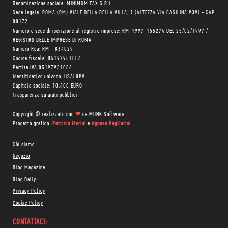
Denominazione sociale: MINIMUM FAX S.R.L.
Sede legale: ROMA (RM) VIALE DELLA BELLA VILLA, 1 (ALTEZZA VIA CASILINA 939) - CAP
00172
Numero e sede di iscrizione al registro imprese: RM-1997-155274 DEL 25/02/1997 /
REGISTRO DELLE IMPRESE DI ROMA
Numero Rea: RM - 864029
Codice fiscale: 05197951006
Partita IVA 05197951006
Identificativo univoco: USAL8PV
Capitale sociale: 10.400 EURO
Trasparenza su aiuti pubblici
Copyright © realizzato con
❤
da
MONK Software
Progetto grafico:
Patrizio Marini
e
Agnese Pagliarini
Chi siamo
Negozio
Blog Magazine
Blog Daily
Privacy Policy
Cookie Policy
CONTATTACI: