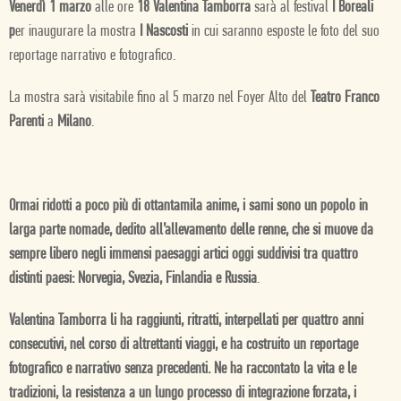
Venerdì 1 marzo
alle ore
18 Valentina Tamborra
sarà al festival
I Boreali
p
er inaugurare la mostra
I Nascosti
in cui saranno esposte le foto del suo
reportage narrativo e fotografico.
La mostra sarà visitabile fino al 5 marzo nel Foyer Alto del
Teatro Franco
Parenti
a
Milano
.
Ormai ridotti a poco più di ottantamila anime, i sami sono un popolo in
larga parte nomade, dedito all’allevamento delle renne, che si muove da
sempre libero negli immensi paesaggi artici oggi suddivisi tra quattro
distinti paesi: Norvegia, Svezia, Finlandia e Russia
.
Valentina Tamborra li ha raggiunti, ritratti, interpellati per quattro anni
consecutivi, nel corso di altrettanti viaggi, e ha costruito un reportage
fotografico e narrativo senza precedenti. Ne ha raccontato la vita e le
tradizioni, la resistenza a un lungo processo di integrazione forzata, i