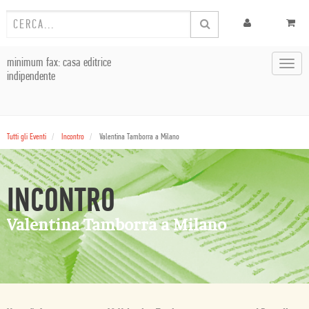
minimum fax: casa editrice
Toggl
indipendente
navig
Tutti gli Eventi
Incontro
Valentina Tamborra a Milano
INCONTRO
Valentina Tamborra a Milano