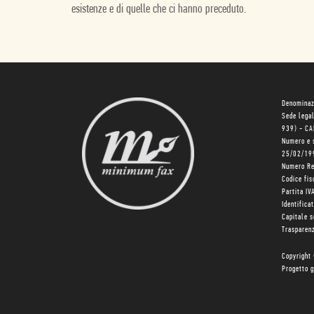
esistenze e di quelle che ci hanno preceduto.
Denominaz
Sede lega
939) - C
Numero e 
25/02/19
Numero R
Codice fi
Partita I
Identifica
Capitale 
Trasparenz
Copyright
Progetto g