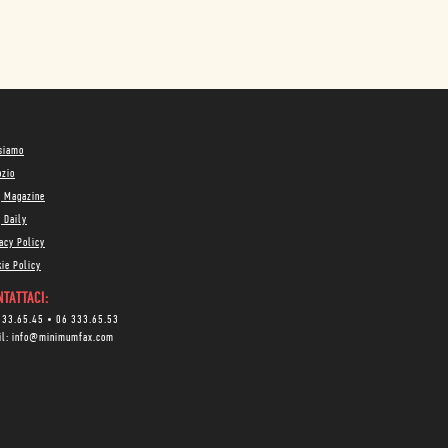
 siamo
ozio
g Magazine
 Daily
acy Policy
ie Policy
TATTACI:
333.65.45
•
06 333.65.53
il:
info@minimumfax.com