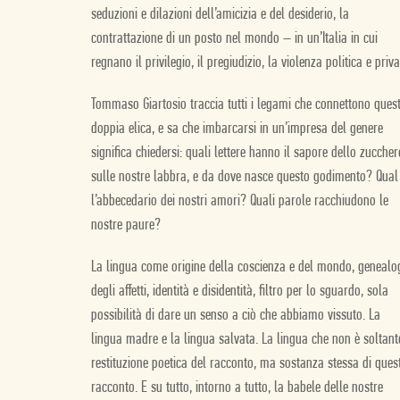
seduzioni e dilazioni dell’amicizia e del desiderio, la
contrattazione di un posto nel mondo – in un’Italia in cui
regnano il privilegio, il pregiudizio, la violenza politica e priva
Tommaso Giartosio traccia tutti i legami che connettono ques
doppia elica, e sa che imbarcarsi in un’impresa del genere
significa chiedersi: quali lettere hanno il sapore dello zuccher
sulle nostre labbra, e da dove nasce questo godimento? Qual
l’abbecedario dei nostri amori? Quali parole racchiudono le
nostre paure?
La lingua come origine della coscienza e del mondo, genealo
degli affetti, identità e disidentità, filtro per lo sguardo, sola
possibilità di dare un senso a ciò che abbiamo vissuto. La
lingua madre e la lingua salvata. La lingua che non è soltant
restituzione poetica del racconto, ma sostanza stessa di ques
racconto. E su tutto, intorno a tutto, la babele delle nostre