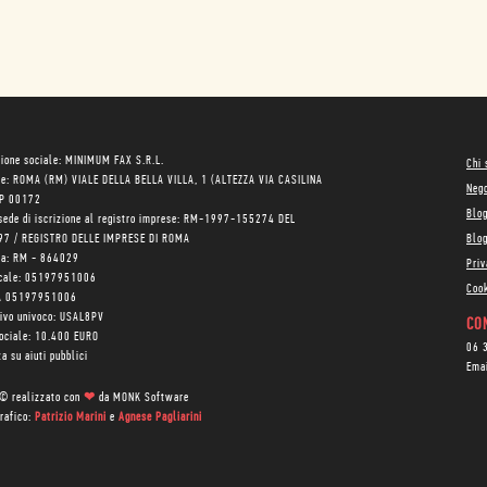
ione sociale: MINIMUM FAX S.R.L.
Chi
le: ROMA (RM) VIALE DELLA BELLA VILLA, 1 (ALTEZZA VIA CASILINA
Neg
AP 00172
Blo
sede di iscrizione al registro imprese: RM-1997-155274 DEL
97 / REGISTRO DELLE IMPRESE DI ROMA
Blog
ea: RM - 864029
Priv
scale: 05197951006
Cook
VA 05197951006
tivo univoco: USAL8PV
CON
sociale: 10.400 EURO
06 
a su aiuti pubblici
Ema
 © realizzato con
❤
da
MONK Software
rafico:
Patrizio Marini
e
Agnese Pagliarini