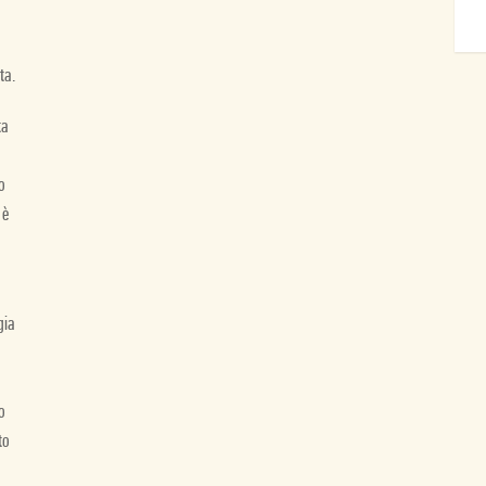
ta.
ta
o
 è
gia
o
to