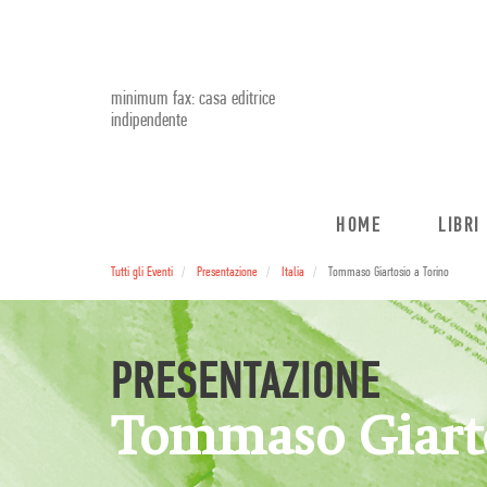
minimum fax: casa editrice
indipendente
HOME
LIBRI
Tutti gli Eventi
Presentazione
Italia
Tommaso Giartosio a Torino
PRESENTAZIONE
Tommaso Giarto