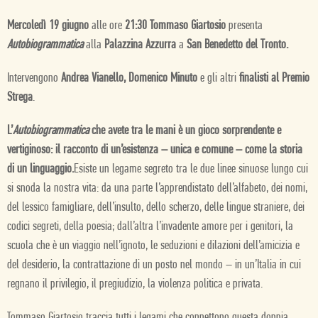
Mercoledì 19 giugno
alle ore
21:30 Tommaso Giartosio
presenta
Autobiogrammatica
alla
Palazzina Azzurra
a
San Benedetto del Tronto.
Intervengono
Andrea Vianello, Domenico Minuto
e gli altri
finalisti al Premio
Strega
.
L’
Autobiogrammatica
che avete tra le mani è un gioco sorprendente e
vertiginoso: il racconto di un’esistenza – unica e comune – come la storia
di un linguaggio.
Esiste un legame segreto tra le due linee sinuose lungo cui
si snoda la nostra vita: da una parte l’apprendistato dell’alfabeto, dei nomi,
del lessico famigliare, dell’insulto, dello scherzo, delle lingue straniere, dei
codici segreti, della poesia; dall’altra l’invadente amore per i genitori, la
scuola che è un viaggio nell’ignoto, le seduzioni e dilazioni dell’amicizia e
del desiderio, la contrattazione di un posto nel mondo – in un’Italia in cui
regnano il privilegio, il pregiudizio, la violenza politica e privata.
Tommaso Giartosio traccia tutti i legami che connettono questa doppia