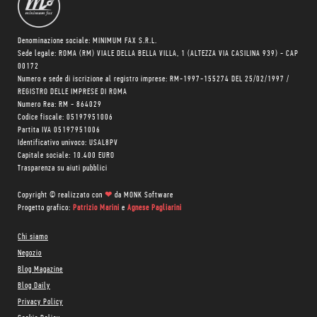
Denominazione sociale: MINIMUM FAX S.R.L.
Sede legale: ROMA (RM) VIALE DELLA BELLA VILLA, 1 (ALTEZZA VIA CASILINA 939) - CAP
00172
Numero e sede di iscrizione al registro imprese: RM-1997-155274 DEL 25/02/1997 /
REGISTRO DELLE IMPRESE DI ROMA
Numero Rea: RM - 864029
Codice fiscale: 05197951006
Partita IVA 05197951006
Identificativo univoco: USAL8PV
Capitale sociale: 10.400 EURO
Trasparenza su aiuti pubblici
Copyright © realizzato con
❤
da
MONK Software
Progetto grafico:
Patrizio Marini
e
Agnese Pagliarini
Chi siamo
Negozio
Blog Magazine
Blog Daily
Privacy Policy