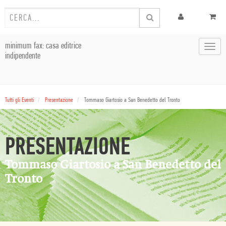
minimum fax: casa editrice
Toggl
indipendente
navig
Tutti gli Eventi
Presentazione
Tommaso Giartosio a San Benedetto del Tronto
PRESENTAZIONE
Tommaso Giartosio a San Benedetto del
Tronto