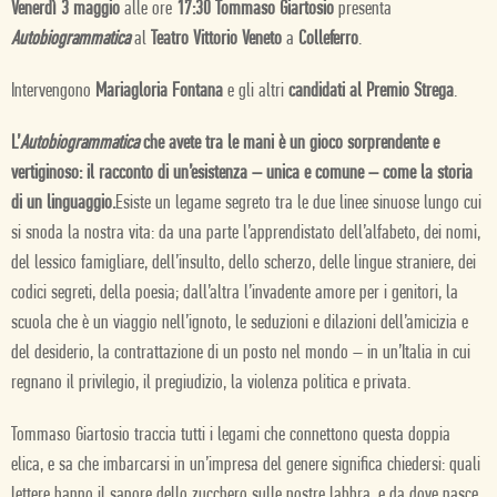
Venerdì 3 maggio
alle ore
17:30 Tommaso Giartosio
presenta
Autobiogrammatica
al
Teatro Vittorio Veneto
a
Colleferro
.
Intervengono
Mariagloria Fontana
e gli altri
candidati al Premio Strega
.
L’
Autobiogrammatica
che avete tra le mani è un gioco sorprendente e
vertiginoso: il racconto di un’esistenza – unica e comune – come la storia
di un linguaggio.
Esiste un legame segreto tra le due linee sinuose lungo cui
si snoda la nostra vita: da una parte l’apprendistato dell’alfabeto, dei nomi,
del lessico famigliare, dell’insulto, dello scherzo, delle lingue straniere, dei
codici segreti, della poesia; dall’altra l’invadente amore per i genitori, la
scuola che è un viaggio nell’ignoto, le seduzioni e dilazioni dell’amicizia e
del desiderio, la contrattazione di un posto nel mondo – in un’Italia in cui
regnano il privilegio, il pregiudizio, la violenza politica e privata.
Tommaso Giartosio traccia tutti i legami che connettono questa doppia
elica, e sa che imbarcarsi in un’impresa del genere significa chiedersi: quali
lettere hanno il sapore dello zucchero sulle nostre labbra, e da dove nasce