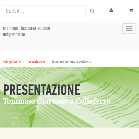
minimum fax: casa editrice
Toggl
indipendente
navig
Tutti gli Eventi
Presentazione
Tommaso Giartosio a Colleferro
PRESENTAZIONE
Tommaso Giartosio a Colleferro