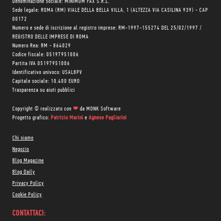
Denominazione sociale: MINIMUM FAX S.R.L.
Sede legale: ROMA (RM) VIALE DELLA BELLA VILLA, 1 (ALTEZZA VIA CASILINA 939) - CAP
00172
Numero e sede di iscrizione al registro imprese: RM-1997-155274 DEL 25/02/1997 /
REGISTRO DELLE IMPRESE DI ROMA
Numero Rea: RM - 864029
Codice fiscale: 05197951006
Partita IVA 05197951006
Identificativo univoco: USAL8PV
Capitale sociale: 10.400 EURO
Trasparenza su aiuti pubblici
Copyright © realizzato con
❤
da
MONK Software
Progetto grafico:
Patrizio Marini
e
Agnese Pagliarini
Chi siamo
Negozio
Blog Magazine
Blog Daily
Privacy Policy
Cookie Policy
CONTATTACI: