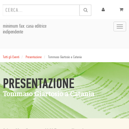
minimum fax: casa editrice
Toggl
indipendente
navig
Tutti gli Eventi
Presentazione
Tommaso Giartosio a Catania
PRESENTAZIONE
Tommaso Giartosio a Catania