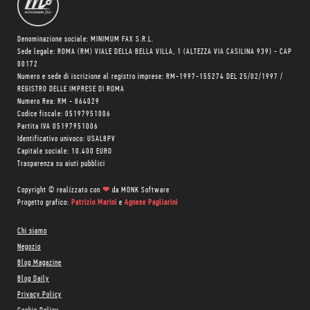
Denominazione sociale: MINIMUM FAX S.R.L.
Sede legale: ROMA (RM) VIALE DELLA BELLA VILLA, 1 (ALTEZZA VIA CASILINA 939) - CAP
00172
Numero e sede di iscrizione al registro imprese: RM-1997-155274 DEL 25/02/1997 /
REGISTRO DELLE IMPRESE DI ROMA
Numero Rea: RM - 864029
Codice fiscale: 05197951006
Partita IVA 05197951006
Identificativo univoco: USAL8PV
Capitale sociale: 10.400 EURO
Trasparenza su aiuti pubblici
Copyright © realizzato con
❤
da
MONK Software
Progetto grafico:
Patrizio Marini
e
Agnese Pagliarini
Chi siamo
Negozio
Blog Magazine
Blog Daily
Privacy Policy