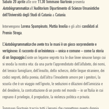
Sabato 20 aprile
alle ore
11.30 Tommaso Giartosio
presenta
Autobiogrammatica
all'
Auditorium Dipartimento di Scienze Umanistiche
dell'Università degli Studi di Catania
a
Catania
.
Intervengono
Lorena Spampinato
,
Mattia Insolia
e gli altri
candidati al
Premio Strega
.
L’
Autobiogrammatica
che avete tra le mani è un gioco sorprendente e
vertiginoso: il racconto di un’esistenza – unica e comune – come la storia
di un linguaggio.
Esiste un legame segreto tra le due linee sinuose lungo cui
si snoda la nostra vita: da una parte l’apprendistato dell’alfabeto, dei nomi,
del lessico famigliare, dell’insulto, dello scherzo, delle lingue straniere, dei
codici segreti, della poesia; dall’altra l’invadente amore per i genitori, la
scuola che è un viaggio nell’ignoto, le seduzioni e dilazioni dell’amicizia e
del desiderio, la contrattazione di un posto nel mondo – in un’Italia in cui
regnano il privilegio, il pregiudizio, la violenza politica e privata.
Tommaso Giartosio traccia tutti i legami che connettono questa doppia