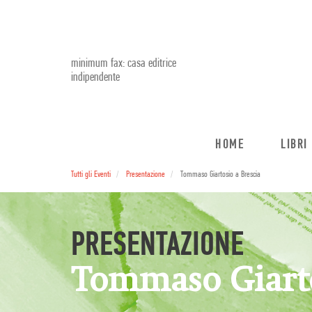
minimum fax: casa editrice
indipendente
HOME
LIBRI
Tutti gli Eventi
Presentazione
Tommaso Giartosio a Brescia
PRESENTAZIONE
Tommaso Giarto