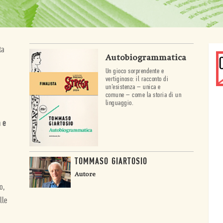
ta
Autobiogrammatica
Un gioco sorprendente e
vertiginoso: il racconto di
un’esistenza – unica e
comune – come la storia di un
linguaggio.
a e
TOMMASO GIARTOSIO
Autore
o,
lle