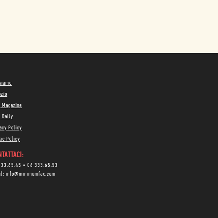
 siamo
ozio
g Magazine
 Daily
acy Policy
ie Policy
TATTACI:
333.65.45
•
06 333.65.53
il:
info@minimumfax.com