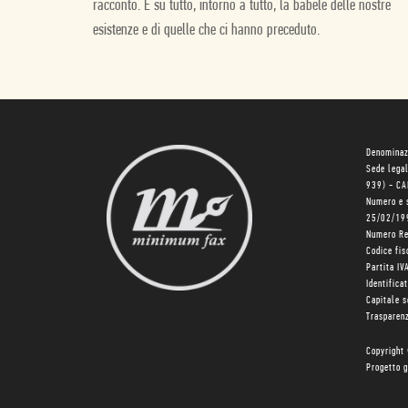
racconto. E su tutto, intorno a tutto, la babele delle nostre
esistenze e di quelle che ci hanno preceduto.
Denominaz
Sede lega
939) - C
Numero e 
25/02/19
Numero R
Codice fi
Partita I
Identifica
Capitale 
Trasparenz
Copyright
Progetto g