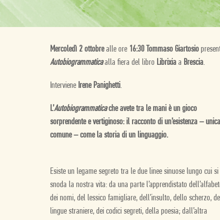
Mercoledì 2 ottobre
alle ore
16:30 Tommaso Giartosio
presen
Autobiogrammatica
alla fiera del libro
Librixia
a
Brescia
.
Interviene
Irene Panighetti
.
L’
Autobiogrammatica
che avete tra le mani è un gioco
sorprendente e vertiginoso: il racconto di un’esistenza – unic
comune – come la storia di un linguaggio.
Esiste un legame segreto tra le due linee sinuose lungo cui si
snoda la nostra vita: da una parte l’apprendistato dell’alfabet
dei nomi, del lessico famigliare, dell’insulto, dello scherzo, de
lingue straniere, dei codici segreti, della poesia; dall’altra