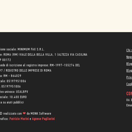
ione sociale: MINIMUM FAX S.R.L.
Chi
le: ROMA (RM) VIALE DELLA BELLA VILLA, 1 (ALTEZZA VIA CASILINA
Neg
AP 00172
Blo
sede di iscrizione al registro imprese: RM-1997-155274 DEL
97 / REGISTRO DELLE IMPRESE DI ROMA
Blog
ea: RM - 864029
Priv
scale: 05197951006
Cook
VA 05197951006
tivo univoco: USAL8PV
CON
sociale: 10.400 EURO
06 
a su aiuti pubblici
Ema
 © realizzato con
❤
da
MONK Software
rafico:
Patrizio Marini
e
Agnese Pagliarini