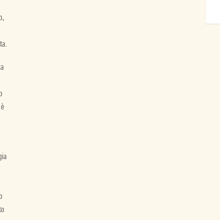
o,
ta.
ta
o
 è
gia
o
to