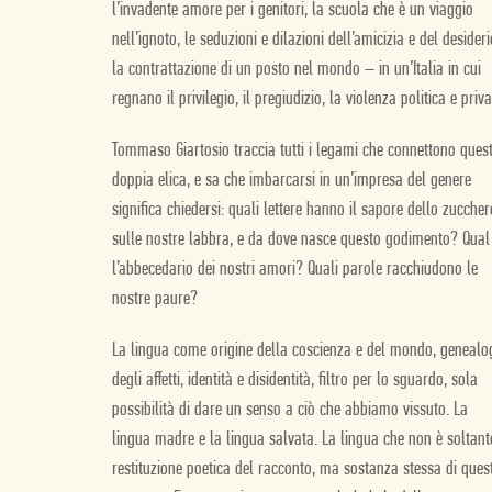
l’invadente amore per i genitori, la scuola che è un viaggio
nell’ignoto, le seduzioni e dilazioni dell’amicizia e del desideri
la contrattazione di un posto nel mondo – in un’Italia in cui
regnano il privilegio, il pregiudizio, la violenza politica e priva
Tommaso Giartosio traccia tutti i legami che connettono ques
doppia elica, e sa che imbarcarsi in un’impresa del genere
significa chiedersi: quali lettere hanno il sapore dello zuccher
sulle nostre labbra, e da dove nasce questo godimento? Qual
l’abbecedario dei nostri amori? Quali parole racchiudono le
nostre paure?
La lingua come origine della coscienza e del mondo, genealo
degli affetti, identità e disidentità, filtro per lo sguardo, sola
possibilità di dare un senso a ciò che abbiamo vissuto. La
lingua madre e la lingua salvata. La lingua che non è soltant
restituzione poetica del racconto, ma sostanza stessa di ques