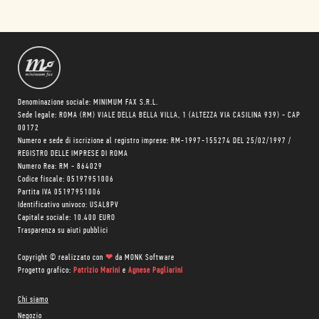
Denominazione sociale: MINIMUM FAX S.R.L.
Sede legale: ROMA (RM) VIALE DELLA BELLA VILLA, 1 (ALTEZZA VIA CASILINA 939) - CAP
00172
Numero e sede di iscrizione al registro imprese: RM-1997-155274 DEL 25/02/1997 /
REGISTRO DELLE IMPRESE DI ROMA
Numero Rea: RM - 864029
Codice fiscale: 05197951006
Partita IVA 05197951006
Identificativo univoco: USAL8PV
Capitale sociale: 10.400 EURO
Trasparenza su aiuti pubblici
Copyright © realizzato con
❤
da
MONK Software
Progetto grafico:
Patrizio Marini
e
Agnese Pagliarini
Chi siamo
Negozio