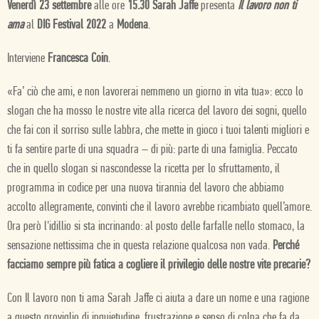
Venerdì 23 settembre
alle ore
15.30 Sarah Jaffe
presenta
Il lavoro non ti
ama
al
DIG Festival 2022
a
Modena
.
Interviene
Francesca Coin
.
«Fa’ ciò che ami, e non lavorerai nemmeno un giorno in vita tua»: ecco lo
slogan che ha mosso le nostre vite alla ricerca del lavoro dei sogni, quello
che fai con il sorriso sulle labbra, che mette in gioco i tuoi talenti migliori e
ti fa sentire parte di una squadra – di più: parte di una famiglia. Peccato
che in quello slogan si nascondesse la ricetta per lo sfruttamento, il
programma in codice per una nuova tirannia del lavoro che abbiamo
accolto allegramente, convinti che il lavoro avrebbe ricambiato quell’amore.
Ora però l'idillio si sta incrinando: al posto delle farfalle nello stomaco, la
sensazione nettissima che in questa relazione qualcosa non vada.
Perché
facciamo sempre più fatica a cogliere il privilegio delle nostre vite precarie?
Con Il lavoro non ti ama Sarah Jaffe ci aiuta a dare un nome e una ragione
a questo groviglio di inquietudine, frustrazione e senso di colpa che fa da