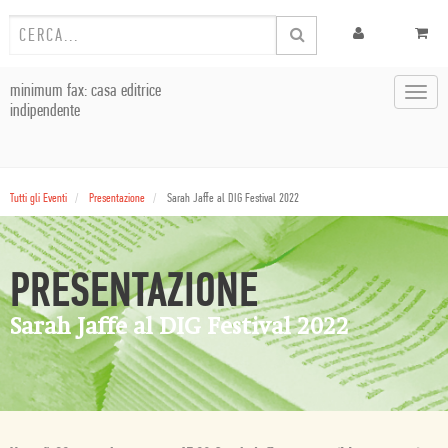
minimum fax: casa editrice
Toggl
indipendente
navig
Tutti gli Eventi
Presentazione
Sarah Jaffe al DIG Festival 2022
PRESENTAZIONE
Sarah Jaffe al DIG Festival 2022