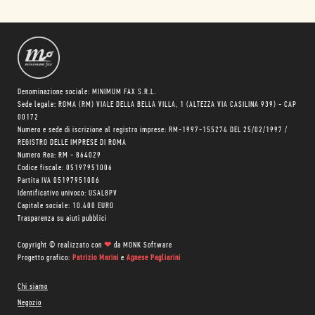
Denominazione sociale: MINIMUM FAX S.R.L.
Sede legale: ROMA (RM) VIALE DELLA BELLA VILLA, 1 (ALTEZZA VIA CASILINA 939) - CAP
00172
Numero e sede di iscrizione al registro imprese: RM-1997-155274 DEL 25/02/1997 /
REGISTRO DELLE IMPRESE DI ROMA
Numero Rea: RM - 864029
Codice fiscale: 05197951006
Partita IVA 05197951006
Identificativo univoco: USAL8PV
Capitale sociale: 10.400 EURO
Trasparenza su aiuti pubblici
Copyright © realizzato con
❤
da
MONK Software
Progetto grafico:
Patrizio Marini
e
Agnese Pagliarini
Chi siamo
Negozio