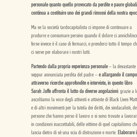
personale quanto quello provocato da perdite e paure global
continua a costituire uno dei grandi rimossi della nostra epoc
Ma se la società tardocapitalista ci impone di continuare a
produrre e consumare persino quando il dolore ci annichilisc
forse invece è il caso di fermarci, e prenderci tutto il tempo c
ci serve per elaborare i nostri lutti.
Partendo dalla propria esperienza personale
– la devastante
seppur annunciata perdita del padre –
e allargando il campo
attraverso ricerche approfondite e interviste, in questo libro
Sarah Jaffe affronta il lutto da diverse angolazioni
: grazie a l
ascoltiamo la voce degli attivisti e attiviste di Black Lives Mat
e di altri movimenti per la tutela dei diritti, dei sindacalisti, de
persone che hanno perso il lavoro o si sono trovate a lavora
in condizioni inaccettabili, delle vittime di quel capitalismo ch
lascia dietro di sé una scia di distruzione e morte.
Elaborare i