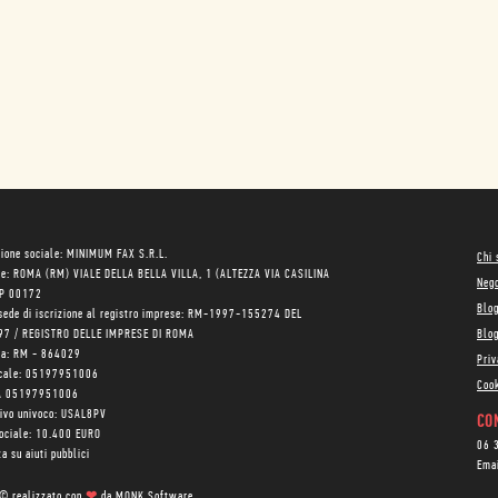
ione sociale: MINIMUM FAX S.R.L.
Chi
le: ROMA (RM) VIALE DELLA BELLA VILLA, 1 (ALTEZZA VIA CASILINA
Neg
AP 00172
Blo
sede di iscrizione al registro imprese: RM-1997-155274 DEL
97 / REGISTRO DELLE IMPRESE DI ROMA
Blog
ea: RM - 864029
Priv
scale: 05197951006
Cook
VA 05197951006
tivo univoco: USAL8PV
CON
sociale: 10.400 EURO
06 
a su aiuti pubblici
Ema
 © realizzato con
❤
da
MONK Software