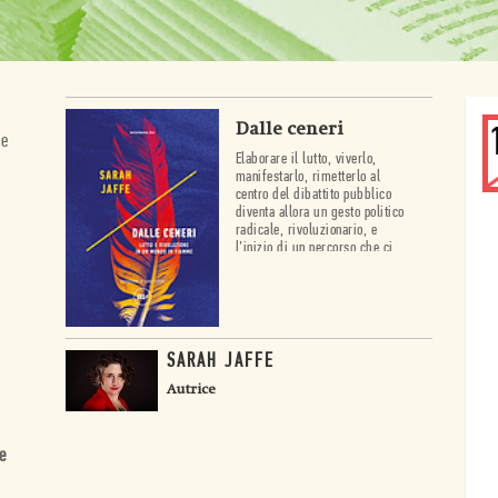
Dalle ceneri
ne
Elaborare il lutto, viverlo,
manifestarlo, rimetterlo al
centro del dibattito pubblico
diventa allora un gesto politico
radicale, rivoluzionario, e
l’inizio di un percorso che ci
può rendere più forti nella lotta
per un futuro migliore e più
giusto.
SARAH JAFFE
Autrice
e