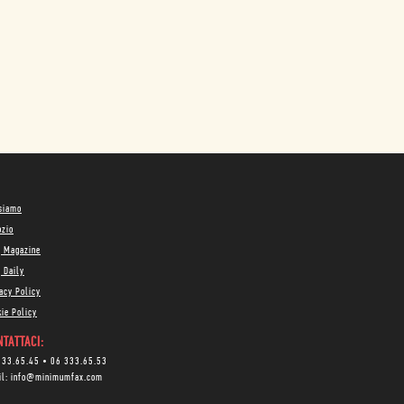
 siamo
ozio
g Magazine
 Daily
acy Policy
ie Policy
TATTACI:
333.65.45
•
06 333.65.53
il:
info@minimumfax.com