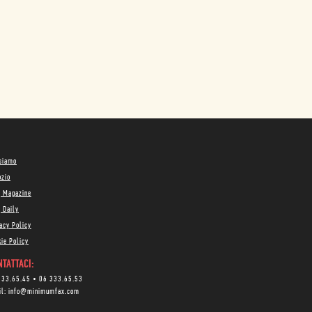
 siamo
ozio
g Magazine
 Daily
acy Policy
ie Policy
TATTACI:
333.65.45
•
06 333.65.53
il:
info@minimumfax.com