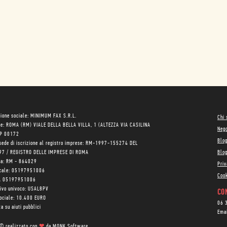
ione sociale: MINIMUM FAX S.R.L.
Chi
le: ROMA (RM) VIALE DELLA BELLA VILLA, 1 (ALTEZZA VIA CASILINA
Neg
AP 00172
Blo
sede di iscrizione al registro imprese: RM-1997-155274 DEL
97 / REGISTRO DELLE IMPRESE DI ROMA
Blog
ea: RM - 864029
Priv
scale: 05197951006
Cook
VA 05197951006
tivo univoco: USAL8PV
CON
sociale: 10.400 EURO
06 
a su aiuti pubblici
Ema
 © realizzato con
❤
da
MONK Software