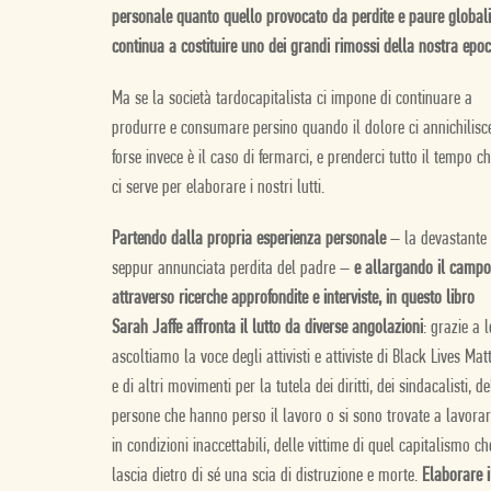
personale quanto quello provocato da perdite e paure global
continua a costituire uno dei grandi rimossi della nostra epoc
Ma se la società tardocapitalista ci impone di continuare a
produrre e consumare persino quando il dolore ci annichilisc
forse invece è il caso di fermarci, e prenderci tutto il tempo c
ci serve per elaborare i nostri lutti.
Partendo dalla propria esperienza personale
– la devastante
seppur annunciata perdita del padre –
e allargando il campo
attraverso ricerche approfondite e interviste, in questo libro
Sarah Jaffe affronta il lutto da diverse angolazioni
: grazie a l
ascoltiamo la voce degli attivisti e attiviste di Black Lives Mat
e di altri movimenti per la tutela dei diritti, dei sindacalisti, de
persone che hanno perso il lavoro o si sono trovate a lavora
in condizioni inaccettabili, delle vittime di quel capitalismo ch
lascia dietro di sé una scia di distruzione e morte.
Elaborare i