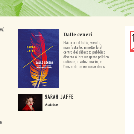
ri.
Dalle ceneri
Elaborare il lutto, viverlo,
manifestarlo, rimetterlo al
centro del dibattito pubblico
diventa allora un gesto politico
radicale, rivoluzionario, e
l’inizio di un percorso che ci
può rendere più forti nella lotta
per un futuro migliore e più
giusto.
SARAH JAFFE
Autrice
e