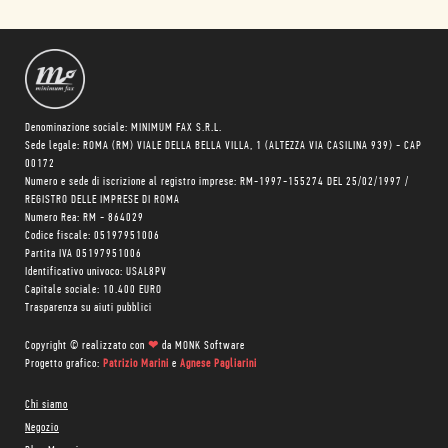
Denominazione sociale: MINIMUM FAX S.R.L.
Sede legale: ROMA (RM) VIALE DELLA BELLA VILLA, 1 (ALTEZZA VIA CASILINA 939) - CAP
00172
Numero e sede di iscrizione al registro imprese: RM-1997-155274 DEL 25/02/1997 /
REGISTRO DELLE IMPRESE DI ROMA
Numero Rea: RM - 864029
Codice fiscale: 05197951006
Partita IVA 05197951006
Identificativo univoco: USAL8PV
Capitale sociale: 10.400 EURO
Trasparenza su aiuti pubblici
Copyright © realizzato con
❤
da
MONK Software
Progetto grafico:
Patrizio Marini
e
Agnese Pagliarini
Chi siamo
Negozio