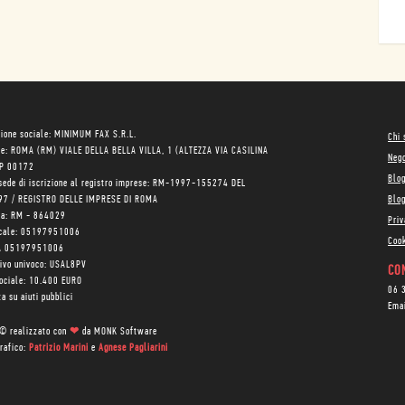
ione sociale: MINIMUM FAX S.R.L.
Chi
le: ROMA (RM) VIALE DELLA BELLA VILLA, 1 (ALTEZZA VIA CASILINA
Neg
AP 00172
Blo
sede di iscrizione al registro imprese: RM-1997-155274 DEL
97 / REGISTRO DELLE IMPRESE DI ROMA
Blog
ea: RM - 864029
Priv
scale: 05197951006
Cook
VA 05197951006
tivo univoco: USAL8PV
CON
sociale: 10.400 EURO
06 
a su aiuti pubblici
Ema
 © realizzato con
❤
da
MONK Software
rafico:
Patrizio Marini
e
Agnese Pagliarini