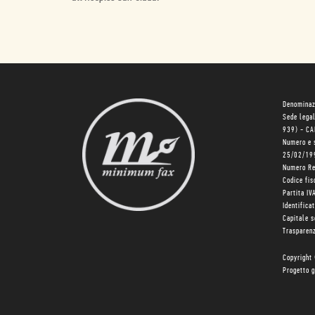
Denominaz
Sede lega
939) - C
Numero e 
25/02/19
Numero R
Codice fi
Partita I
Identifica
Capitale 
Trasparenz
Copyright
Progetto g