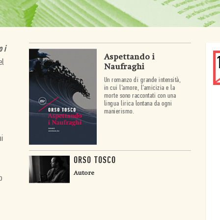
 i
Aspettando i
el
Naufraghi
Un romanzo di grande intensità,
in cui l’amore, l’amicizia e la
morte sono raccontati con una
lingua lirica lontana da ogni
o
manierismo.
ni
ORSO TOSCO
Autore
o