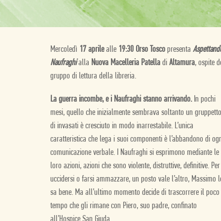
Mercoledì
17 aprile
alle
19:30 Orso Tosco
presenta
Aspettando
Naufraghi
alla
Nuova Macelleria Patella
di
Altamura
, ospite d
gruppo di lettura della libreria.
La guerra incombe, e i Naufraghi stanno arrivando.
In pochi
mesi, quello che inizialmente sembrava soltanto un gruppett
di invasati è cresciuto in modo inarrestabile. L’unica
caratteristica che lega i suoi componenti è l’abbandono di og
comunicazione verbale. I Naufraghi si esprimono mediante le
loro azioni, azioni che sono violente, distruttive, definitive. Per
uccidersi o farsi ammazzare, un posto vale l’altro, Massimo l
sa bene. Ma all’ultimo momento decide di trascorrere il poco
tempo che gli rimane con Piero, suo padre, confinato
all’Hospice San Giuda.