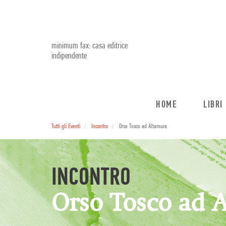
minimum fax: casa editrice
indipendente
HOME
LIBRI
Tutti gli Eventi
Incontro
Orso Tosco ad Altamura
INCONTRO
Orso Tosco ad 