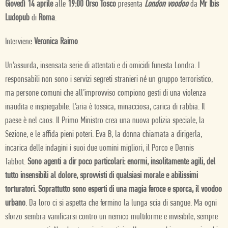
Giovedì 14 aprile
alle
19:00
Orso Tosco
presenta
London voodoo
da
Mr Ibis
Ludopub
di
Roma
.
Interviene
Veronica Raimo
.
Un’assurda, insensata serie di attentati e di omicidi funesta Londra. I
responsabili non sono i servizi segreti stranieri né un gruppo terroristico,
ma persone comuni che all’improvviso compiono gesti di una violenza
inaudita e inspiegabile. L’aria è tossica, minacciosa, carica di rabbia. Il
paese è nel caos. Il Primo Ministro crea una nuova polizia speciale, la
Sezione, e le affida pieni poteri. Eva B, la donna chiamata a dirigerla,
incarica delle indagini i suoi due uomini migliori, il Porco e Dennis
Tabbot.
Sono agenti a dir poco particolari: enormi, insolitamente agili, del
tutto insensibili al dolore, sprovvisti di qualsiasi morale e abilissimi
torturatori. Soprattutto sono esperti di una magia feroce e sporca, il voodoo
urbano
. Da loro ci si aspetta che fermino la lunga scia di sangue. Ma ogni
sforzo sembra vanificarsi contro un nemico multiforme e invisibile, sempre