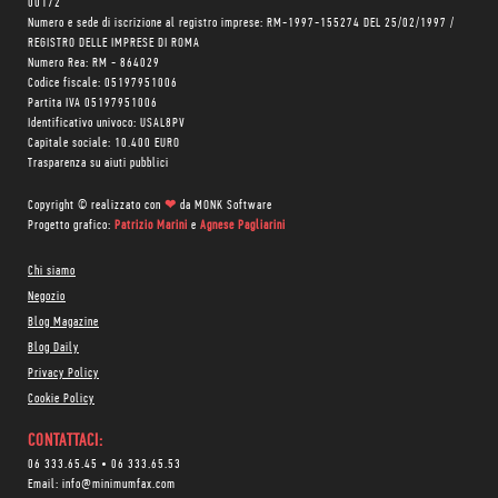
00172
Numero e sede di iscrizione al registro imprese: RM-1997-155274 DEL 25/02/1997 /
REGISTRO DELLE IMPRESE DI ROMA
Numero Rea: RM - 864029
Codice fiscale: 05197951006
Partita IVA 05197951006
Identificativo univoco: USAL8PV
Capitale sociale: 10.400 EURO
Trasparenza su aiuti pubblici
Copyright © realizzato con
❤
da
MONK Software
Progetto grafico:
Patrizio Marini
e
Agnese Pagliarini
Chi siamo
Negozio
Blog Magazine
Blog Daily
Privacy Policy
Cookie Policy
CONTATTACI:
06 333.65.45
•
06 333.65.53
Email:
info@minimumfax.com