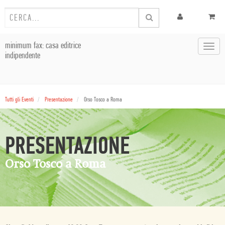
minimum fax: casa editrice
Toggl
indipendente
navig
Tutti gli Eventi
Presentazione
Orso Tosco a Roma
PRESENTAZIONE
Orso Tosco a Roma