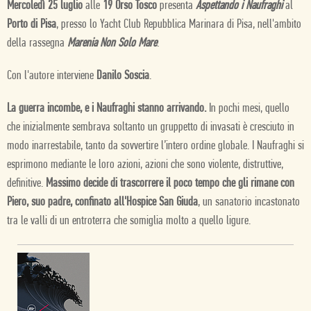
Mercoledì 25 luglio
alle
19 Orso Tosco
presenta
Aspettando i Naufraghi
al
Porto di Pisa
, presso lo Yacht Club Repubblica Marinara di Pisa,
nell'ambito
della rassegna
Marenia Non Solo Mare
.
Con l'autore interviene
Danilo Soscia
.
La guerra incombe, e i Naufraghi stanno arrivando.
In pochi mesi, quello
che inizialmente sembrava soltanto un gruppetto di invasati è cresciuto in
modo inarrestabile, tanto da sovvertire l’intero ordine globale. I Naufraghi si
esprimono mediante le loro azioni, azioni che sono violente, distruttive,
definitive.
Massimo decide di trascorrere il poco tempo che gli rimane con
Piero, suo padre, confinato all'Hospice San Giuda
, un sanatorio incastonato
tra le valli di un entroterra che somiglia molto a quello ligure.