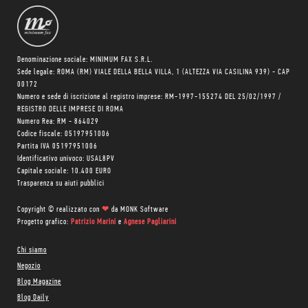
Denominazione sociale: MINIMUM FAX S.R.L.
Sede legale: ROMA (RM) VIALE DELLA BELLA VILLA, 1 (ALTEZZA VIA CASILINA 939) - CAP
00172
Numero e sede di iscrizione al registro imprese: RM-1997-155274 DEL 25/02/1997 /
REGISTRO DELLE IMPRESE DI ROMA
Numero Rea: RM - 864029
Codice fiscale: 05197951006
Partita IVA 05197951006
Identificativo univoco: USAL8PV
Capitale sociale: 10.400 EURO
Trasparenza su aiuti pubblici
Copyright © realizzato con
❤
da
MONK Software
Progetto grafico:
Patrizio Marini
e
Agnese Pagliarini
Chi siamo
Negozio
Blog Magazine
Blog Daily