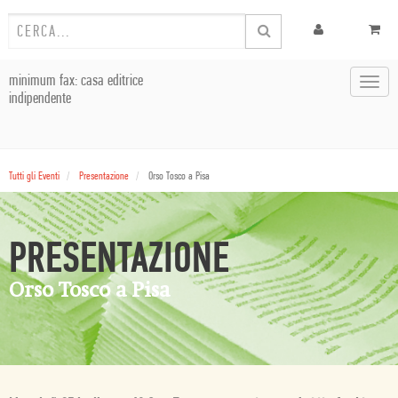
minimum fax: casa editrice
Toggl
indipendente
navig
Tutti gli Eventi
Presentazione
Orso Tosco a Pisa
PRESENTAZIONE
Orso Tosco a Pisa