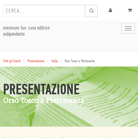
minimum fax: casa editrice
Toggl
indipendente
navig
Tutti gli Eventi
Presentazione
Italia
Orso Tosco a Pietrasanta
PRESENTAZIONE
Orso Tosco a Pietrasanta