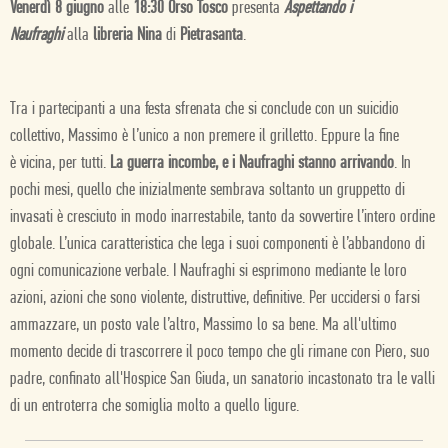
Venerdì 8 giugno
alle
18:30 Orso Tosco
presenta
Aspettando i
Naufraghi
alla
libreria Nina
di
Pietrasanta
.
Tra i partecipanti a una festa sfrenata che si conclude con un suicidio
collettivo, Massimo è l’unico a non premere il grilletto. Eppure la fine
è vicina, per tutti.
La guerra incombe, e i Naufraghi stanno arrivando
. In
pochi mesi, quello che inizialmente sembrava soltanto un gruppetto di
invasati è cresciuto in modo inarrestabile, tanto da sovvertire l’intero ordine
globale. L’unica caratteristica che lega i suoi componenti è l’abbandono di
ogni comunicazione verbale. I Naufraghi si esprimono mediante le loro
azioni, azioni che sono violente, distruttive, definitive. Per uccidersi o farsi
ammazzare, un posto vale l’altro, Massimo lo sa bene. Ma all'ultimo
momento decide di trascorrere il poco tempo che gli rimane con Piero, suo
padre, confinato all'Hospice San Giuda, un sanatorio incastonato tra le valli
di un entroterra che somiglia molto a quello ligure.