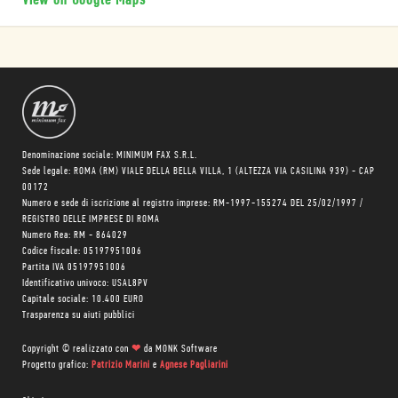
View on Google Maps
Denominazione sociale: MINIMUM FAX S.R.L.
Sede legale: ROMA (RM) VIALE DELLA BELLA VILLA, 1 (ALTEZZA VIA CASILINA 939) - CAP
00172
Numero e sede di iscrizione al registro imprese: RM-1997-155274 DEL 25/02/1997 /
REGISTRO DELLE IMPRESE DI ROMA
Numero Rea: RM - 864029
Codice fiscale: 05197951006
Partita IVA 05197951006
Identificativo univoco: USAL8PV
Capitale sociale: 10.400 EURO
Trasparenza su aiuti pubblici
Copyright © realizzato con
❤
da
MONK Software
Progetto grafico:
Patrizio Marini
e
Agnese Pagliarini