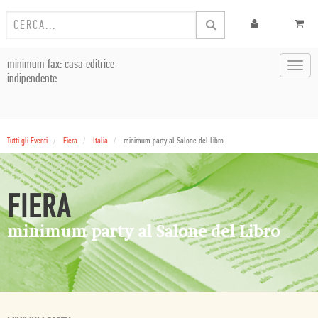
minimum fax: casa editrice
Toggl
indipendente
navig
Tutti gli Eventi
Fiera
Italia
minimum party al Salone del Libro
FIERA
minimum party al Salone del Libro