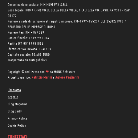
Denominazione sociale: MINIMUM FAX S.R.L.
Sede legale: ROMA (RM) VIALE DELLA BELLA VILLA, 1 (ALTEZZA VIA CASILINA 939) - CAP
00172
Numero e sede di iscrizione al registro imprese: RM-1997-155274 DEL 25/02/1997 /
REGISTRO DELLE IMPRESE DI ROMA
Numero Rea: RM - 864029
Codice fiscale: 05197951006
Partita IVA 05197951006
Identificativo univoco: USAL8PV
Capitale sociale: 10.400 EURO
Trasparenza su aiuti pubblici
Copyright © realizzato con
❤
da
MONK Software
Progetto grafico:
Patrizio Marini
e
Agnese Pagliarini
Chi siamo
Negozio
Blog Magazine
Blog Daily
Privacy Policy
Cookie Policy
CONTATTACI: