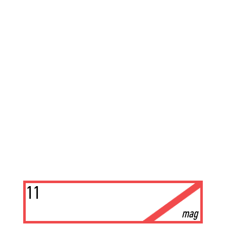
11
mag