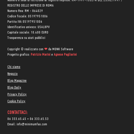
Numero e sede di iscrizione al registro imprese: RM-1997-155274 DEL 25/02/1997 /
REGISTRO DELLE IMPRESE DI ROMA
Numero Rea: RM - 864029
Codice fiscale: 05197951006
Partita IVA 05197951006
Identificativo univoco: USAL8PV
Capitale sociale: 10.400 EURO
Trasparenza su aiuti pubblici
Copyright © realizzato con
❤
da
MONK Software
Progetto grafico:
Patrizio Marini
e
Agnese Pagliarini
Chi siamo
Negozio
Blog Magazine
Blog Daily
Privacy Policy
Cookie Policy
CONTATTACI:
06 333.65.45
•
06 333.65.53
Email:
info@minimumfax.com