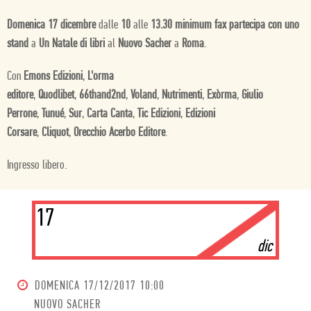
Domenica 17 dicembre
dalle
10
alle
13.30
minimum fax partecipa con uno
stand
a
Un Natale di libri
al
Nuovo Sacher
a
Roma
.
Con
Emons Edizioni
,
L'orma
editore
,
Quodlibet
,
66thand2nd
,
Voland
,
Nutrimenti
,
Exòrma
,
Giulio
Perrone
,
Tunué
,
Sur
,
Carta Canta
,
Tic Edizioni
,
Edizioni
Corsare
,
Cliquot
,
Orecchio Acerbo Editore
.
Ingresso libero.
17
dic
DOMENICA
17/12/2017 10:00
NUOVO SACHER