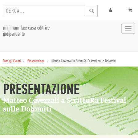
minimum fax: casa editrice
Toggl
indipendente
navig
Tutti gli Eventi
Presentazione
Matteo Cavezzali a ScrittuRa Festival sulle Dolomiti
PRESENTAZIONE
Matteo Cavezzali a ScrittuRa Festival
sulle Dolomiti