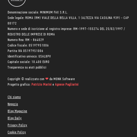
Denominazione sociale: MINIMUM FAX S.R.L.
Sede legale: ROMA (RM) VIALE DELLA BELLA VILLA, 1 (ALTEZZA VIA CASILINA 939) - CAP
00172
Numero e sede di iscrizione al registro imprese: RM-1997-155274 DEL 25/02/1997 /
REGISTRO DELLE IMPRESE DI ROMA
Numero Rea: RM - 864029
Codice fiscale: 05197951006
Partita IVA 05197951006
Identificativo univoco: USAL8PV
Capitale sociale: 10.400 EURO
Trasparenza su aiuti pubblici
Copyright © realizzato con
❤
da
MONK Software
Progetto grafico:
Patrizio Marini
e
Agnese Pagliarini
Chi siamo
Negozio
Blog Magazine
Blog Daily
Privacy Policy
Cookie Policy