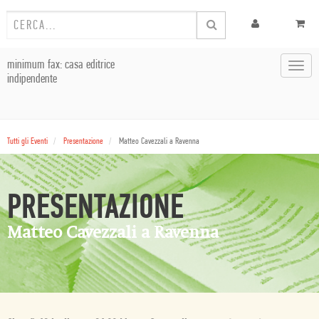
minimum fax: casa editrice
Toggl
indipendente
navig
Tutti gli Eventi
Presentazione
Matteo Cavezzali a Ravenna
PRESENTAZIONE
Matteo Cavezzali a Ravenna