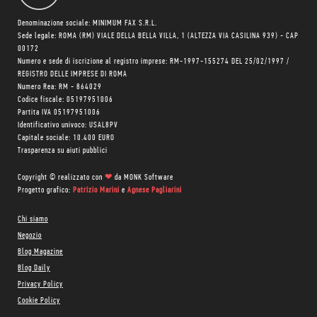
Denominazione sociale: MINIMUM FAX S.R.L.
Sede legale: ROMA (RM) VIALE DELLA BELLA VILLA, 1 (ALTEZZA VIA CASILINA 939) - CAP
00172
Numero e sede di iscrizione al registro imprese: RM-1997-155274 DEL 25/02/1997 /
REGISTRO DELLE IMPRESE DI ROMA
Numero Rea: RM - 864029
Codice fiscale: 05197951006
Partita IVA 05197951006
Identificativo univoco: USAL8PV
Capitale sociale: 10.400 EURO
Trasparenza su aiuti pubblici
Copyright © realizzato con
❤
da
MONK Software
Progetto grafico:
Patrizio Marini
e
Agnese Pagliarini
Chi siamo
Negozio
Blog Magazine
Blog Daily
Privacy Policy
Cookie Policy