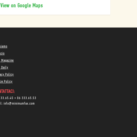
View on Google Maps
 siamo
ozio
g Magazine
 Daily
acy Policy
ie Policy
TATTACI:
333.65.45
•
06 333.65.53
il:
info@minimumfax.com