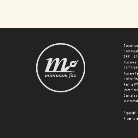
Denominaz
Sede lega
939) - C
Numero e 
25/02/19
Numero R
Codice fi
Partita I
Identifica
Capitale 
Trasparenz
Copyright
Progetto g