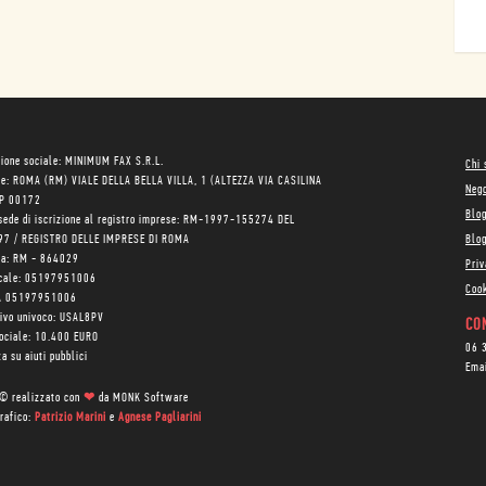
ione sociale: MINIMUM FAX S.R.L.
Chi
le: ROMA (RM) VIALE DELLA BELLA VILLA, 1 (ALTEZZA VIA CASILINA
Neg
AP 00172
Blo
sede di iscrizione al registro imprese: RM-1997-155274 DEL
97 / REGISTRO DELLE IMPRESE DI ROMA
Blog
ea: RM - 864029
Priv
scale: 05197951006
Cook
VA 05197951006
tivo univoco: USAL8PV
CON
sociale: 10.400 EURO
06 
a su aiuti pubblici
Ema
 © realizzato con
❤
da
MONK Software
rafico:
Patrizio Marini
e
Agnese Pagliarini