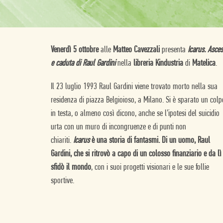
Venerdì 5 ottobre
alle
Matteo Cavezzali
presenta
Icarus. Asce
e caduta di Raul Gardini
nella
libreria Kindustria
di
Matelica
.
Il 23 luglio 1993 Raul Gardini viene trovato morto nella sua
residenza di piazza Belgioioso, a Milano. Si è sparato un colp
in testa, o almeno così dicono, anche se l’ipotesi del suicidio
urta con un muro di incongruenze e di punti non
chiariti.
Icarus
è una storia di fantasmi. Di un uomo, Raul
Gardini, che si ritrovò a capo di un colosso finanziario e da lì
sfidò il mondo
, con i suoi progetti visionari e le sue follie
sportive.