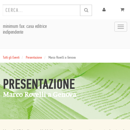
minimum fax: casa editrice
Toggl
indipendente
navig
Tutti gli Eventi
Presentazione
Marco Rovelli a Genova
PRESENTAZIONE
Marco Rovelli a Genova