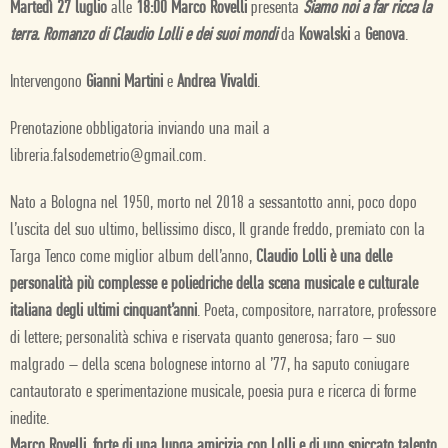
Martedì 27 luglio
alle
18:00
Marco Rovelli
presenta
Siamo noi a far ricca la
terra. Romanzo di Claudio Lolli e dei suoi mondi
da
Kowalski
a
Genova
.
Intervengono
Gianni Martini
e
Andrea Vivaldi
.
Prenotazione obbligatoria inviando una mail a
libreria.falsodemetrio@gmail.com.
Nato a Bologna nel 1950, morto nel 2018 a sessantotto anni, poco dopo
l’uscita del suo ultimo, bellissimo disco, Il grande freddo, premiato con la
Targa Tenco come miglior album dell’anno,
Claudio Lolli è una delle
personalità più complesse e poliedriche della scena musicale e culturale
italiana degli ultimi cinquant’anni
. Poeta, compositore, narratore, professore
di lettere; personalità schiva e riservata quanto generosa; faro – suo
malgrado – della scena bolognese intorno al ’77, ha saputo coniugare
cantautorato e sperimentazione musicale, poesia pura e ricerca di forme
inedite.
Marco Rovelli, forte di una lunga amicizia con Lolli e di uno spiccato talento