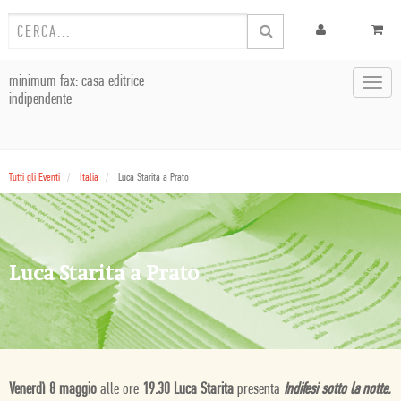
minimum fax: casa editrice
Toggl
indipendente
navig
Tutti gli Eventi
Italia
Luca Starita a Prato
Luca Starita a Prato
Venerdì 8 maggio
alle ore
19.30 Luca Starita
presenta
Indifesi sotto la notte.