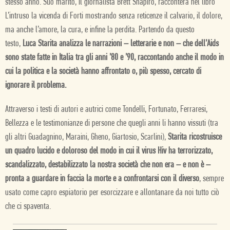
stesso anno. Suo marito, il giornalista Brett Shapiro, racconterà nel libro
L’intruso la vicenda di Forti mostrando senza reticenze il calvario, il dolore,
ma anche l’amore, la cura, e infine la perdita. Partendo da questo
testo,
Luca Starita analizza le narrazioni – letterarie e non – che dell’Aids
sono state fatte in Italia tra gli anni ’80 e ’90, raccontando anche il modo in
cui la politica e la società hanno affrontato o, più spesso, cercato di
ignorare il problema.
Attraverso i testi di autori e autrici come Tondelli, Fortunato, Ferraresi,
Bellezza e le testimonianze di persone che quegli anni li hanno vissuti (tra
gli altri Guadagnino, Maraini, Gheno, Giartosio, Scarlini),
Starita ricostruisce
un quadro lucido e doloroso del modo in cui il virus Hiv ha terrorizzato,
scandalizzato, destabilizzato la nostra società che non era – e non è –
pronta a guardare in faccia la morte e a confrontarsi con il diverso
, sempre
usato come capro espiatorio per esorcizzare e allontanare da noi tutto ciò
che ci spaventa.