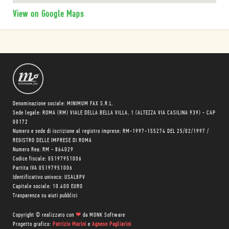
View on Google Maps
Denominazione sociale: MINIMUM FAX S.R.L.
Sede legale: ROMA (RM) VIALE DELLA BELLA VILLA, 1 (ALTEZZA VIA CASILINA 939) - CAP
00172
Numero e sede di iscrizione al registro imprese: RM-1997-155274 DEL 25/02/1997 /
REGISTRO DELLE IMPRESE DI ROMA
Numero Rea: RM - 864029
Codice fiscale: 05197951006
Partita IVA 05197951006
Identificativo univoco: USAL8PV
Capitale sociale: 10.400 EURO
Trasparenza su aiuti pubblici
Copyright © realizzato con
❤
da
MONK Software
Progetto grafico:
Patrizio Marini
e
Agnese Pagliarini