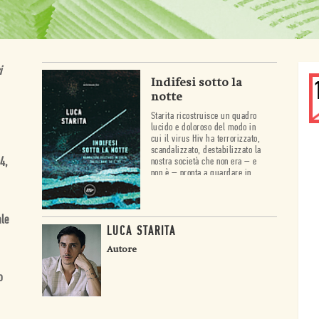
i
Indifesi sotto la
notte
Starita ricostruisce un quadro
lucido e doloroso del modo in
cui il virus Hiv ha terrorizzato,
scandalizzato, destabilizzato la
4,
nostra società che non era – e
non è – pronta a guardare in
faccia la morte e a confrontarsi
con il diverso.
ale
LUCA STARITA
Autore
o