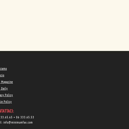
 siamo
ozio
g Magazine
 Daily
acy Policy
ie Policy
TATTACI:
333.65.45
•
06 333.65.53
il:
info@minimumfax.com