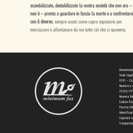
scandalizzato, destabilizzato la nostra società che non era –
non è – pronta a guardare in faccia la morte e a confrontars
con il diverso
, sempre usato come capro espiatorio per
esorcizzare e allontanare da noi tutto ciò che ci spaventa.
Denominaz
Sede lega
939) - C
Numero e 
25/02/19
Numero R
Codice fi
Partita I
Identifica
Capitale 
Trasparenz