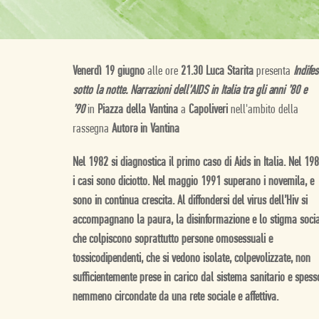
Venerdì 19 giugno
alle ore
21.30 Luca Starita
presenta
Indifes
sotto la notte. Narrazioni dell’AIDS in Italia tra gli anni ’80 e
’90
in
Piazza della Vantina
a
Capoliveri
nell'ambito della
rassegna
Autorə in Vantina
Nel 1982 si diagnostica il primo caso di Aids in Italia. Nel 198
i casi sono diciotto. Nel maggio 1991 superano i novemila, e
sono in continua crescita. Al diffondersi del virus dell’Hiv si
accompagnano la paura, la disinformazione e lo stigma soci
che colpiscono soprattutto persone omosessuali e
tossicodipendenti, che si vedono isolate, colpevolizzate, non
sufficientemente prese in carico dal sistema sanitario e spess
nemmeno circondate da una rete sociale e affettiva.