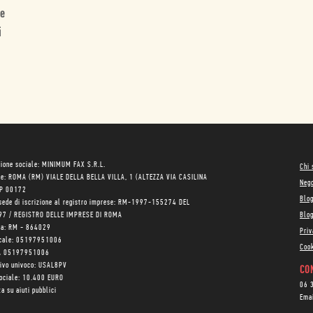
 e
i
ione sociale: MINIMUM FAX S.R.L.
Chi
le: ROMA (RM) VIALE DELLA BELLA VILLA, 1 (ALTEZZA VIA CASILINA
Neg
AP 00172
Blo
sede di iscrizione al registro imprese: RM-1997-155274 DEL
97 / REGISTRO DELLE IMPRESE DI ROMA
Blog
ea: RM - 864029
Priv
scale: 05197951006
Cook
VA 05197951006
tivo univoco: USAL8PV
CON
sociale: 10.400 EURO
06 
a su aiuti pubblici
Ema