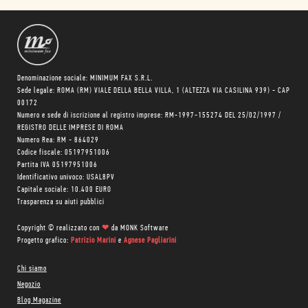
Denominazione sociale: MINIMUM FAX S.R.L.
Sede legale: ROMA (RM) VIALE DELLA BELLA VILLA, 1 (ALTEZZA VIA CASILINA 939) - CAP
00172
Numero e sede di iscrizione al registro imprese: RM-1997-155274 DEL 25/02/1997 /
REGISTRO DELLE IMPRESE DI ROMA
Numero Rea: RM - 864029
Codice fiscale: 05197951006
Partita IVA 05197951006
Identificativo univoco: USAL8PV
Capitale sociale: 10.400 EURO
Trasparenza su aiuti pubblici
Copyright © realizzato con
❤
da
MONK Software
Progetto grafico:
Patrizio Marini
e
Agnese Pagliarini
Chi siamo
Negozio
Blog Magazine