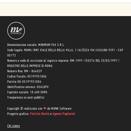
Denominazione sociale: MINIMUM FAX S.R.L.
Sede legale: ROMA (RM) VIALE DELLA BELLA VILLA, 1 (ALTEZZA VIA CASILINA 939) - CAP
00172
Numero e sede di iscrizione al registro imprese: RM-1997-155274 DEL 25/02/1997 /
REGISTRO DELLE IMPRESE DI ROMA
Numero Rea: RM - 864029
Codice fiscale: 05197951006
Partita IVA 05197951006
Identificativo univoco: USAL8PV
Capitale sociale: 10.400 EURO
Trasparenza su aiuti pubblici
Copyright © realizzato con
❤
da
MONK Software
Progetto grafico:
Patrizio Marini
e
Agnese Pagliarini
Chi siamo