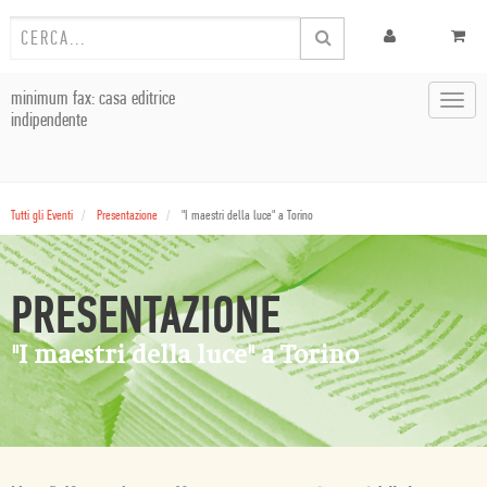
minimum fax: casa editrice
Toggl
indipendente
navig
Tutti gli Eventi
Presentazione
"I maestri della luce" a Torino
PRESENTAZIONE
"I maestri della luce" a Torino