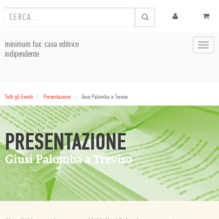
minimum fax: casa editrice
Toggl
indipendente
navig
Tutti gli Eventi
Presentazione
Giusi Palomba a Treviso
PRESENTAZIONE
Giusi Palomba a Treviso