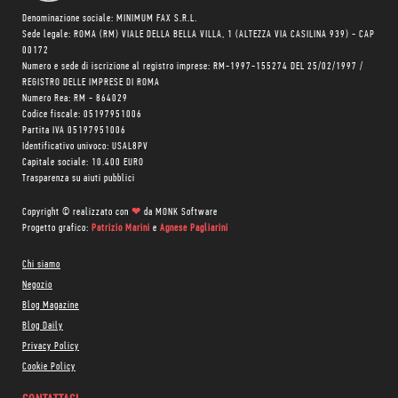
Denominazione sociale: MINIMUM FAX S.R.L.
Sede legale: ROMA (RM) VIALE DELLA BELLA VILLA, 1 (ALTEZZA VIA CASILINA 939) - CAP
00172
Numero e sede di iscrizione al registro imprese: RM-1997-155274 DEL 25/02/1997 /
REGISTRO DELLE IMPRESE DI ROMA
Numero Rea: RM - 864029
Codice fiscale: 05197951006
Partita IVA 05197951006
Identificativo univoco: USAL8PV
Capitale sociale: 10.400 EURO
Trasparenza su aiuti pubblici
Copyright © realizzato con
❤
da
MONK Software
Progetto grafico:
Patrizio Marini
e
Agnese Pagliarini
Chi siamo
Negozio
Blog Magazine
Blog Daily
Privacy Policy
Cookie Policy