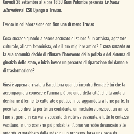
Giovedì 28 settembre
alle ore
18.30 Giusi Palomba
presenta
La trama
alternativa
al
CSO Django a Treviso.
Evento in collaborazione con
Non una di meno Treviso
.
Cosa succede quando a essere accusato di stupro è un attivista, agitatore
culturale, alleato femminista, ed è il tuo migliore amico? E
cosa succede se
la sua comunità decide di rifiutare l’intervento della polizia e del sistema di
giustizia dello stato, e inizia invece un percorso di riparazione del danno e
di trasformazione?
Giusi è appena arrivata a Barcellona quando incontra Bernat: è lui che la
accompagna a conoscere l’anima più profonda della città, che la aiuta a
decifrarne il fermento culturale e politico, incoraggiandola a farne parte. In
poco tempo diventa per lei un confidente, un mediatore prezioso, un amico.
Fino al giorno in cui viene accusato di violenza sessuale, e tutte le certezze
vacillano. In uno scenario più probabile, l’uomo verrebbe denunciato alle
autorità, ci sarebbero delle indagini, un processo, forse una pena da