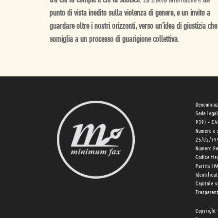
tra chi la compie e chi la subisce
.
La trama alternativa
è
un
punto di vista inedito sulla violenza di genere, e un invito a
guardare oltre i nostri orizzonti, verso un’idea di giustizia che
somiglia a un processo di guarigione collettiva
.
Denominaz
Sede lega
939) - C
Numero e 
25/02/19
Numero R
Codice fi
Partita I
Identifica
Capitale 
Trasparenz
Copyright