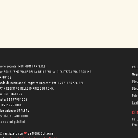
ione sociale: MINIMUM FAX S.R.L.
Chi
le: ROMA (RM) VIALE DELLA BELLA VILLA, 1 (ALTEZZA VIA CASILINA
Neg
AP 00172
Blo
sede di iscrizione al registro imprese: RM-1997-155274 DEL
97 / REGISTRO DELLE IMPRESE DI ROMA
Blog
ea: RM - 864029
Priv
scale: 05197951006
Cook
VA 05197951006
tivo univoco: USAL8PV
CON
sociale: 10.400 EURO
06 
a su aiuti pubblici
Ema
 © realizzato con
❤
da
MONK Software