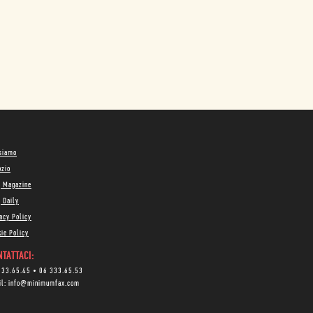
 siamo
ozio
g Magazine
 Daily
acy Policy
ie Policy
TATTACI:
333.65.45
•
06 333.65.53
il:
info@minimumfax.com