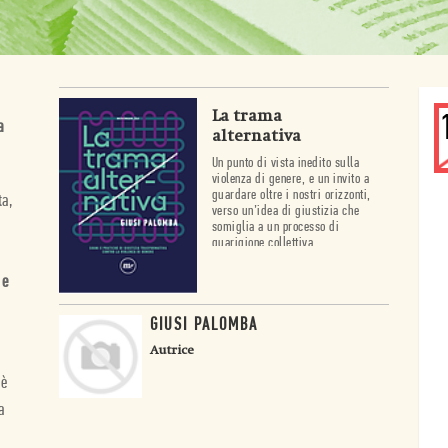
La trama
a
alternativa
Un punto di vista inedito sulla
violenza di genere, e un invito a
guardare oltre i nostri orizzonti,
ta,
verso un’idea di giustizia che
somiglia a un processo di
guarigione collettiva
 e
GIUSI PALOMBA
Autrice
 è
a