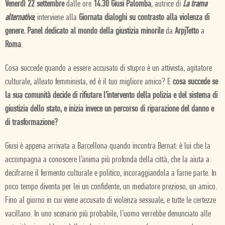
Venerdì 22 settembre
dalle ore
14.30 Giusi Palomba
, autrice di
La trama
alternativa
, interviene alla
Giornata dialoghi su contrasto alla violenza di
genere. Panel dedicato al mondo della giustizia minorile
da
ArpjTetto
a
Roma
.
Cosa succede quando a essere accusato di stupro è un attivista, agitatore
culturale, alleato femminista, ed è il tuo migliore amico? E
cosa succede se
la sua comunità decide di rifiutare l’intervento della polizia e del sistema di
giustizia dello stato, e inizia invece un percorso di riparazione del danno e
di trasformazione?
Giusi è appena arrivata a Barcellona quando incontra Bernat: è lui che la
accompagna a conoscere l’anima più profonda della città, che la aiuta a
decifrarne il fermento culturale e politico, incoraggiandola a farne parte. In
poco tempo diventa per lei un confidente, un mediatore prezioso, un amico.
Fino al giorno in cui viene accusato di violenza sessuale, e tutte le certezze
vacillano. In uno scenario più probabile, l’uomo verrebbe denunciato alle