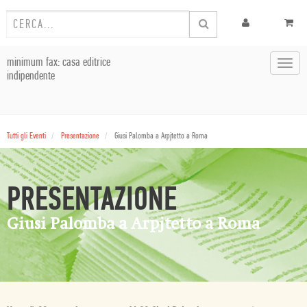
minimum fax: casa editrice
Toggl
indipendente
navig
Tutti gli Eventi
Presentazione
Giusi Palomba a Arpjtetto a Roma
PRESENTAZIONE
Giusi Palomba a Arpjtetto a Roma