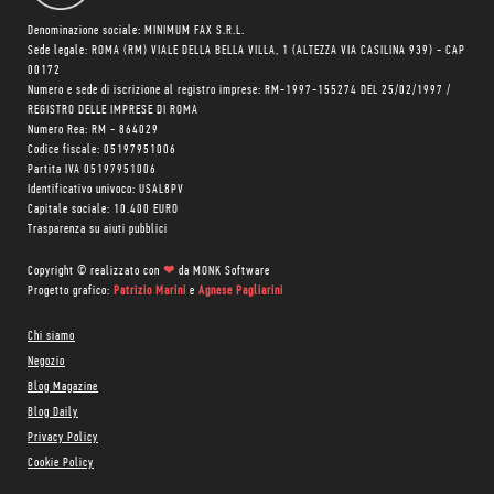
Denominazione sociale: MINIMUM FAX S.R.L.
Sede legale: ROMA (RM) VIALE DELLA BELLA VILLA, 1 (ALTEZZA VIA CASILINA 939) - CAP
00172
Numero e sede di iscrizione al registro imprese: RM-1997-155274 DEL 25/02/1997 /
REGISTRO DELLE IMPRESE DI ROMA
Numero Rea: RM - 864029
Codice fiscale: 05197951006
Partita IVA 05197951006
Identificativo univoco: USAL8PV
Capitale sociale: 10.400 EURO
Trasparenza su aiuti pubblici
Copyright © realizzato con
❤
da
MONK Software
Progetto grafico:
Patrizio Marini
e
Agnese Pagliarini
Chi siamo
Negozio
Blog Magazine
Blog Daily
Privacy Policy
Cookie Policy