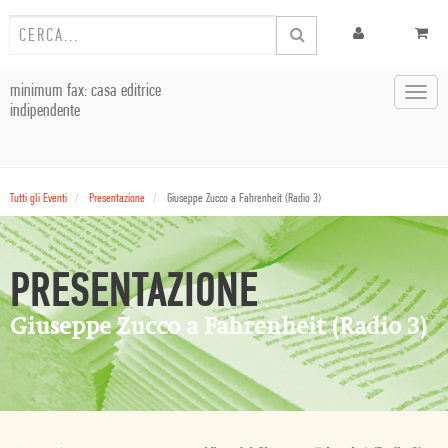
minimum fax: casa editrice
Toggl
indipendente
navig
Tutti gli Eventi
Presentazione
Giuseppe Zucco a Fahrenheit (Radio 3)
PRESENTAZIONE
Giuseppe Zucco a Fahrenheit (Radio 3)