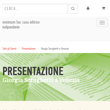
minimum fax: casa editrice
Toggl
indipendente
navig
Tutti gli Eventi
Presentazione
Giorgia Serughetti a Venezia
PRESENTAZIONE
Giorgia Serughetti a Venezia